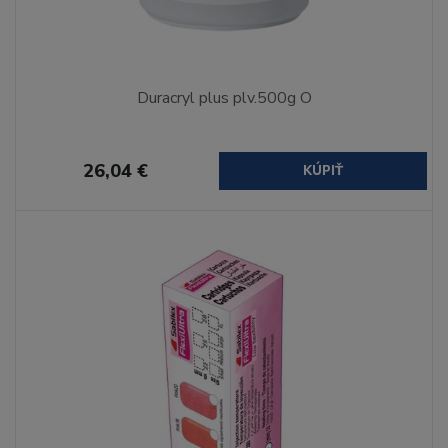
Duracryl plus plv.500g O
26,04 €
KÚPIŤ