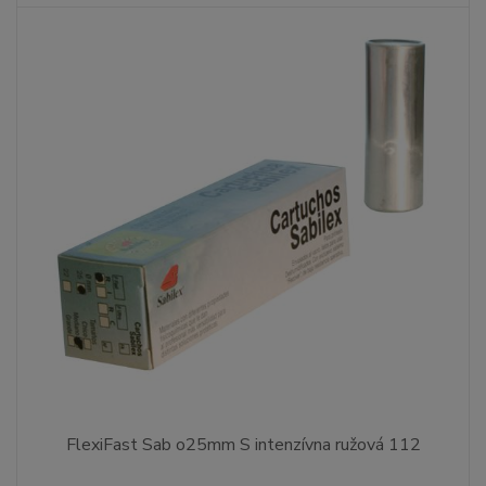
FlexiFast Sab o25mm S intenzívna ružová 112