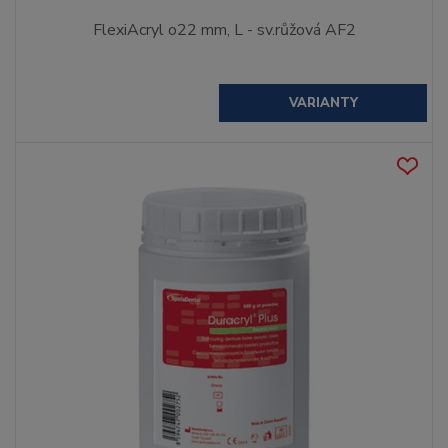
FlexiAcryl o22 mm, L - sv.růžová AF2
VARIANTY