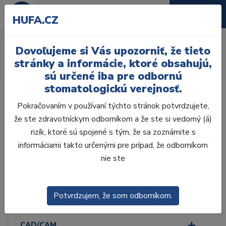
HUFA.CZ
Snímacie náhrady
Dovoľujeme si Vás upozorniť, že tieto
Úvod
Laboratórium, Zub. technika
stránky a informácie, ktoré obsahujú,
Snímacie náhrady
sú určené iba pre odbornú
stomatologickú verejnosť.
Pokračovaním v používaní týchto stránok potvrdzujete,
že ste zdravotníckym odborníkom a že ste si vedomý (á)
rizík, ktoré sú spojené s tým, že sa zoznámite s
Laboratórium, Zub.
technika
informáciami takto určenými pre prípad, že odborníkom
nie ste
ZHOTOVENIE MODELOV
Potvrdzujem, že som odborníkom.
VOSKOVÁ MODELÁCIA
CAD/CAM