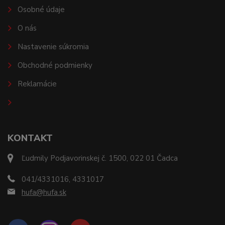
Osobné údaje
O nás
Nastavenie súkromia
Obchodné podmienky
Reklamácie
KONTAKT
Ľudmily Podjavorinskej č. 1500, 022 01 Čadca
041/4331016, 4331017
hufa@hufa.sk