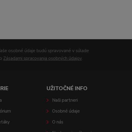
aše osobné údaje budú spravované v súlade
so
Zásadami spracovania osobných údajov
.
RIE
UŽITOČNÉ INFO
a
Naši partneri
órium
Osobné údaje
etáky
O nás