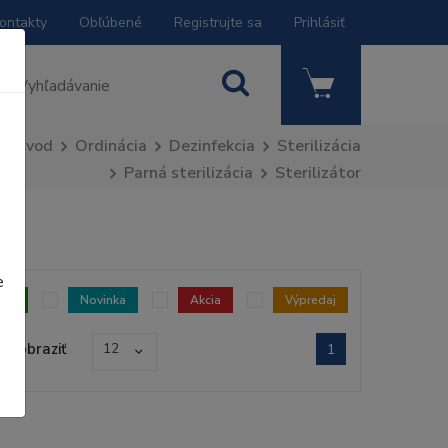
ontakty
Obľúbené
Registrujte sa
Prihlásiť
Úvod
Ordinácia
Dezinfekcia
Sterilizácia
Parná sterilizácia
Sterilizátor
e
dom
Novinka
Akcia
Výpredaj
Zobraziť
12
1