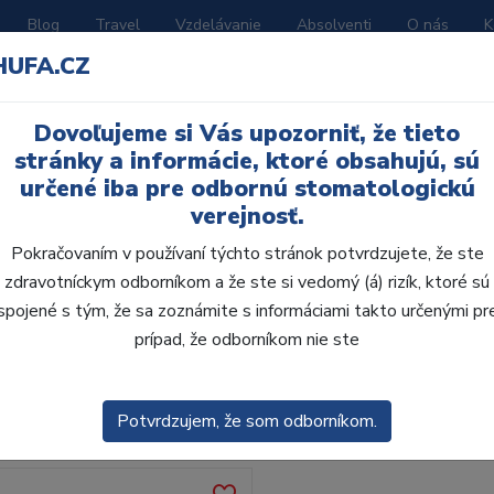
Blog
Travel
Vzdelávanie
Absolventi
O nás
K
HUFA.CZ
BORATÓRIUM
AKČNÉ LETÁKY
KATALÓGY
Dovoľujeme si Vás upozorniť, že tieto
stránky a informácie, ktoré obsahujú, sú
určené iba pre odbornú stomatologickú
verejnosť.
Pokračovaním v používaní týchto stránok potvrdzujete, že ste
zdravotníckym odborníkom a že ste si vedomý (á) rizík, ktoré sú
spojené s tým, že sa zoznámite s informáciami takto určenými pr
obca:
Skla
prípad, že odborníkom nie ste
enie
Predvolené
Potvrdzujem, že som odborníkom.