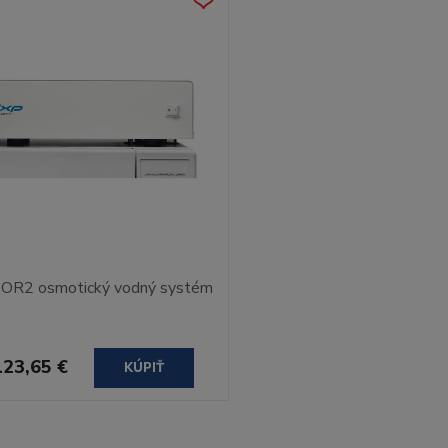
y OR2 osmotický vodný systém
123,65 €
KÚPIŤ