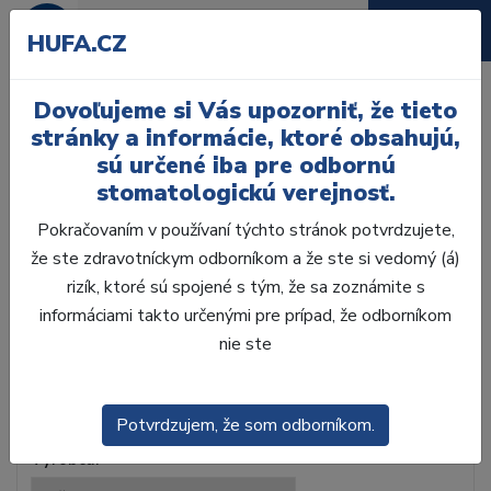
HUFA.CZ
Dovoľujeme si Vás upozorniť, že tieto
stránky a informácie, ktoré obsahujú,
sú určené iba pre odbornú
Laboratórium, Zub.
stomatologickú verejnosť.
technika
Pokračovaním v používaní týchto stránok potvrdzujete,
že ste zdravotníckym odborníkom a že ste si vedomý (á)
Ordinácia
rizík, ktoré sú spojené s tým, že sa zoznámite s
informáciami takto určenými pre prípad, že odborníkom
nie ste
Skladom
Novinka
Akcia
Výpredaj
Potvrdzujem, že som odborníkom.
Výrobca: