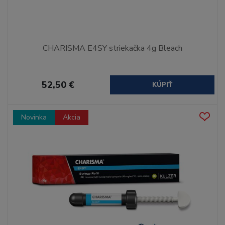
CHARISMA E4SY striekačka 4g Bleach
52,50 €
KÚPIŤ
Novinka
Akcia