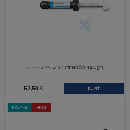
CHARISMA E4SY striekačka 4g Light
52,50 €
KÚPIŤ
Novinka
Akcia