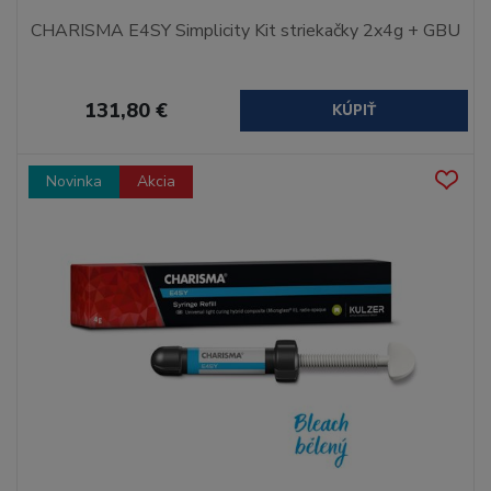
CHARISMA E4SY Simplicity Kit striekačky 2x4g + GBU
131,80 €
KÚPIŤ
Novinka
Akcia