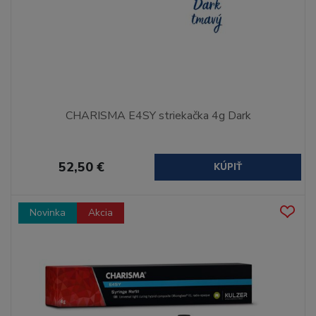
CHARISMA E4SY striekačka 4g Dark
52,50 €
KÚPIŤ
Novinka
Akcia