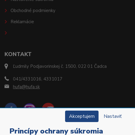
Obchodné podmienky
Reklamácie
KONTAKT
Ľudmily Podjavorinskej č. 1500, 022 01 Čadca
041/4331016, 4331017
hufa@hufa.sk
Akceptujem
Nastaviť
Princípy ochrany súkromia