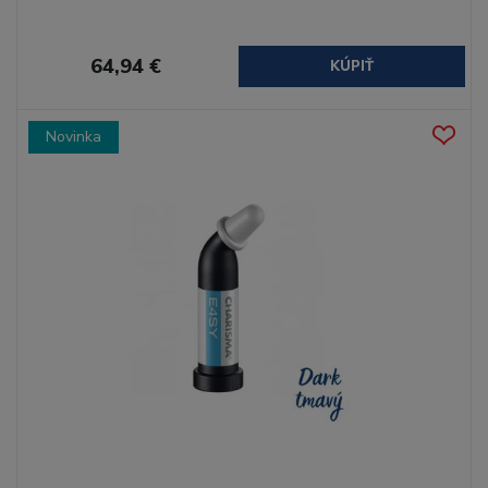
64,94 €
KÚPIŤ
Novinka