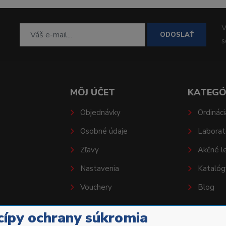
V
ODOSLAŤ
MÔJ ÚČET
KATEGÓ
Objednávky
Ordináci
Osobné údaje
Laborat
Zľavy
Akčné l
Nastavenia
Katalóg
Vouchery
Blog
cípy ochrany súkromia