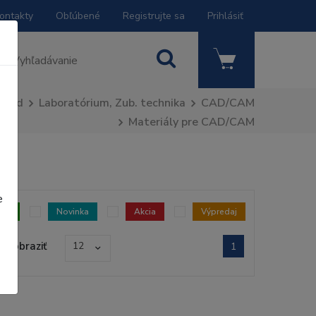
ontakty
Obľúbené
Registrujte sa
Prihlásiť
Úvod
Laboratórium, Zub. technika
CAD/CAM
Materiály pre CAD/CAM
e
dom
Novinka
Akcia
Výpredaj
Zobraziť
12
1