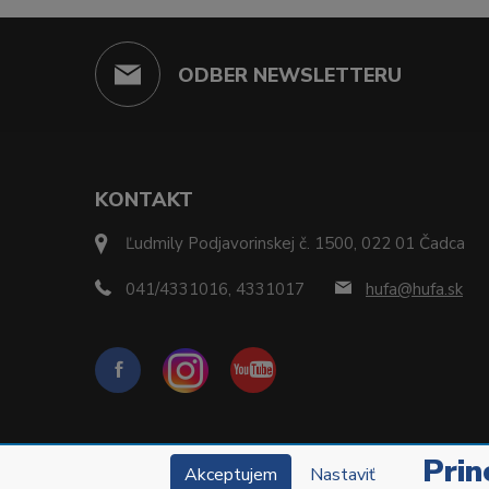
ODBER NEWSLETTERU
KONTAKT
Ľudmily Podjavorinskej č. 1500, 022 01 Čadca
041/4331016, 4331017
hufa@hufa.sk
Prin
Akceptujem
Nastaviť