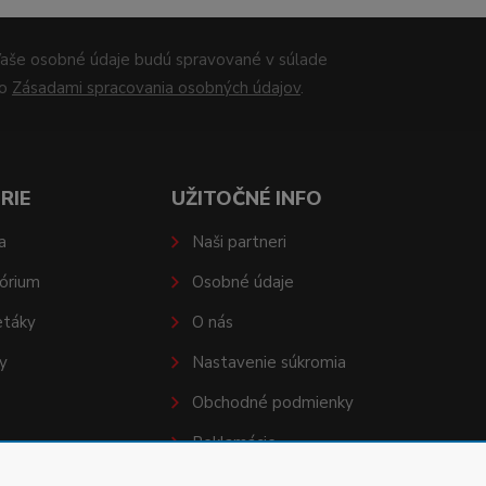
aše osobné údaje budú spravované v súlade
so
Zásadami spracovania osobných údajov
.
RIE
UŽITOČNÉ INFO
a
Naši partneri
órium
Osobné údaje
etáky
O nás
y
Nastavenie súkromia
Obchodné podmienky
Reklamácie