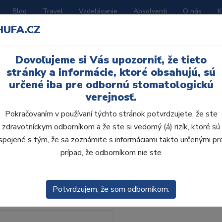
Blog
Travel
Vzdelávanie
Absolventi
O nás
K
HUFA.CZ
BORATÓRIUM
AKČNÉ LETÁKY
KATALÓGY
Dovoľujeme si Vás upozorniť, že tieto
CAD/CAM
stránky a informácie, ktoré obsahujú, sú
určené iba pre odbornú stomatologickú
verejnosť.
Pokračovaním v používaní týchto stránok potvrdzujete, že ste
zdravotníckym odborníkom a že ste si vedomý (á) rizík, ktoré sú
spojené s tým, že sa zoznámite s informáciami takto určenými pr
obca:
Skla
prípad, že odborníkom nie ste
enie
Predvolené
Potvrdzujem, že som odborníkom.