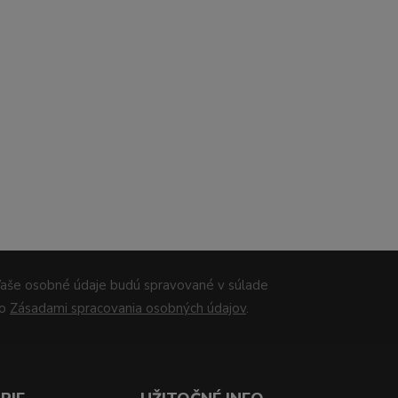
aše osobné údaje budú spravované v súlade
so
Zásadami spracovania osobných údajov
.