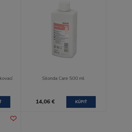
kovací
Silonda Care 500 ml
14,06 €
Ť
KÚPIŤ