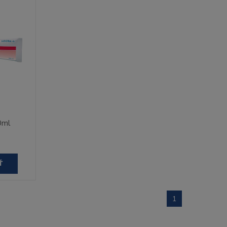
0ml
Ť
1