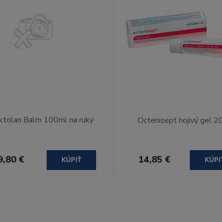
ktolan Balm 100ml na ruky
Octenisept hojivý gel 2
9,80 €
14,85 €
KÚPIŤ
KÚPI