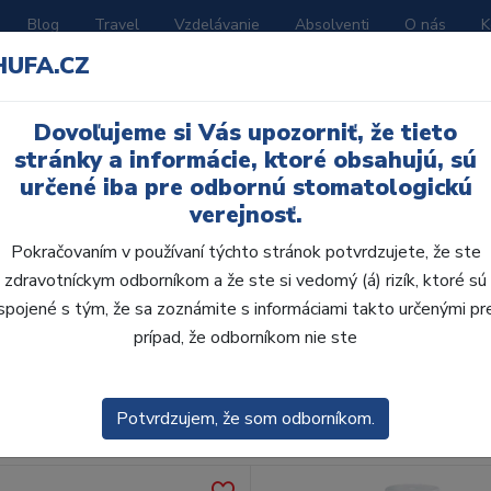
Blog
Travel
Vzdelávanie
Absolventi
O nás
K
HUFA.CZ
BORATÓRIUM
AKČNÉ LETÁKY
KATALÓGY
Dovoľujeme si Vás upozorniť, že tieto
pokožku
stránky a informácie, ktoré obsahujú, sú
určené iba pre odbornú stomatologickú
verejnosť.
Pokračovaním v používaní týchto stránok potvrdzujete, že ste
zdravotníckym odborníkom a že ste si vedomý (á) rizík, ktoré sú
spojené s tým, že sa zoznámite s informáciami takto určenými pr
obca:
Skla
prípad, že odborníkom nie ste
enie
Predvolené
Potvrdzujem, že som odborníkom.