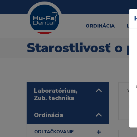
ORDINÁCIA
LA
Starostlivosť o 
Laboratórium,
Výr
Zub. technika
Rad
Ordinácia
ODLTAČKOVANIE