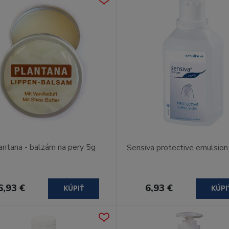
antana - balzám na pery 5g
Sensiva protective emulsio
6,93 €
6,93 €
KÚPIŤ
KÚPI