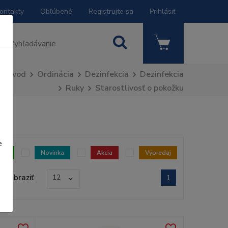
ontakty
Obľúbené
Registrujte sa
Prihlásiť
Úvod
Ordinácia
Dezinfekcia
Dezinfekcia
Ruky
Starostlivosť o pokožku
e
dom
Novinka
Akcia
Výpredaj
Zobraziť
12
1