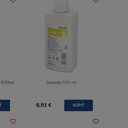
n 500ml
Silonda 500 ml
8,91 €
Ť
KÚPIŤ