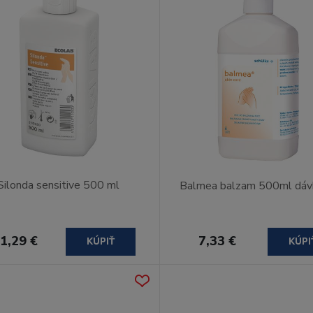
Silonda sensitive 500 ml
Balmea balzam 500ml dáv
1,29 €
7,33 €
KÚPIŤ
KÚPI