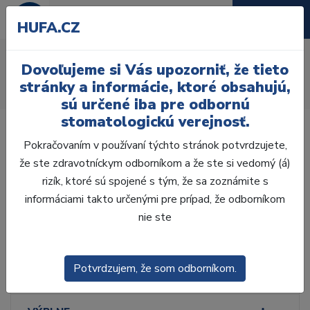
HUFA.CZ
Hladítka
Dovoľujeme si Vás upozorniť, že tieto
Úvod
Ordinácia
Ručné nástroje
stránky a informácie, ktoré obsahujú,
Modelovacie nástroje
Hladítka
sú určené iba pre odbornú
stomatologickú verejnosť.
Pokračovaním v používaní týchto stránok potvrdzujete,
že ste zdravotníckym odborníkom a že ste si vedomý (á)
rizík, ktoré sú spojené s tým, že sa zoznámite s
Laboratórium, Zub.
technika
informáciami takto určenými pre prípad, že odborníkom
nie ste
Ordinácia
Potvrdzujem, že som odborníkom.
ODLTAČKOVANIE