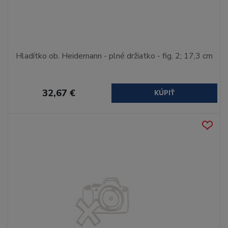
Hladítko ob. Heidemann - plné držiatko - fig. 2; 17,3 cm
32,67 €
KÚPIŤ