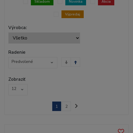
Skladom
Novinka
Akcia
Výpredaj
Výrobca:
Radenie
Predvolené
Zobraziť
12
1
2