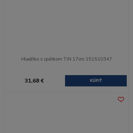
Hladítko s cpátkom TiN 17cm 151510347
31,68 €
KÚPIŤ