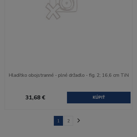
Hladítko obojstranné - plné držadlo - fig. 2; 16,6 cm TiN
31,68 €
KÚPIŤ
1
2