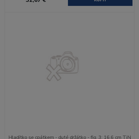
Hladítko se cpátkem - duté držátko - fig. 3; 16,6 cm TiN