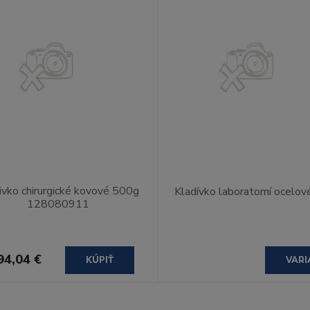
ivko chirurgické kovové 500g
Kladívko laboratorní ocelov
128080911
94,04 €
KÚPIŤ
VARI