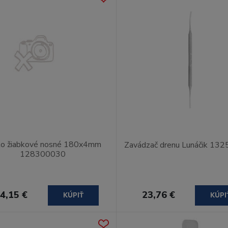
to žiabkové nosné 180x4mm
Zavádzač drenu Lunáčik 13
128300030
4,15 €
23,76 €
KÚPIŤ
KÚPI