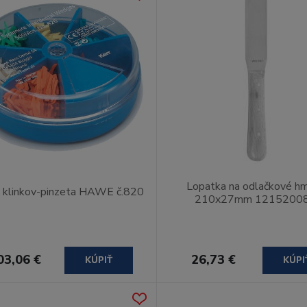
Lopatka na odlačkové h
k klinkov-pinzeta HAWE č.820
210x27mm 1215200
03,06 €
26,73 €
KÚPIŤ
KÚPI