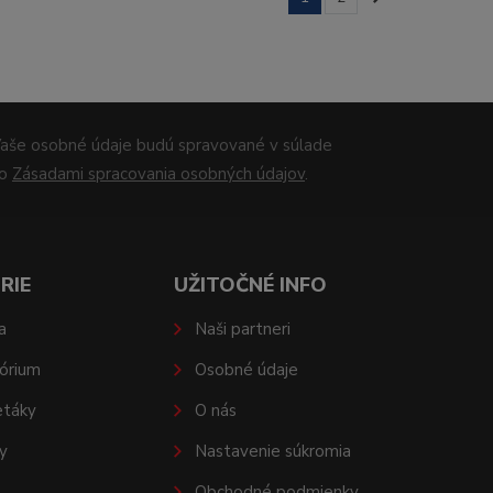
aše osobné údaje budú spravované v súlade
so
Zásadami spracovania osobných údajov
.
RIE
UŽITOČNÉ INFO
a
Naši partneri
órium
Osobné údaje
etáky
O nás
y
Nastavenie súkromia
Obchodné podmienky