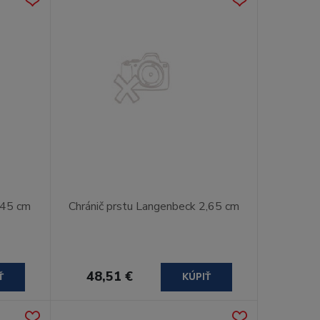
,45 cm
Chránič prstu Langenbeck 2,65 cm
48,51 €
Ť
KÚPIŤ