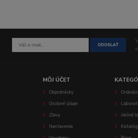
V
ODOSLAŤ
MÔJ ÚČET
KATEGÓ
Objednávky
Ordináci
Osobné údaje
Laborat
Zľavy
Akčné l
Nastavenia
Katalóg
Vouchery
Blog