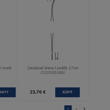
é rovné
Zavádzač drenu Lunáčik 17cm
/132500180/
23,76 €
ANTY
KÚPIŤ
1
2