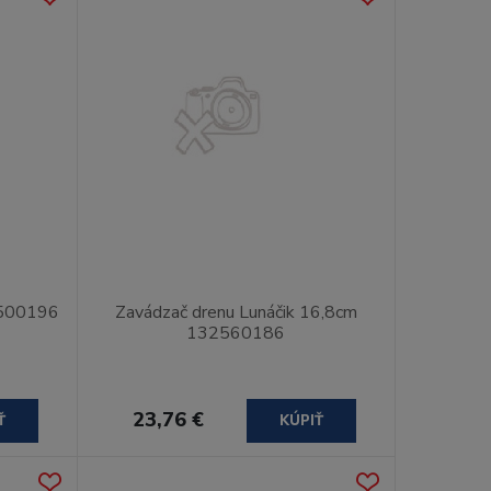
2500196
Zavádzač drenu Lunáčik 16,8cm
132560186
23,76 €
Ť
KÚPIŤ