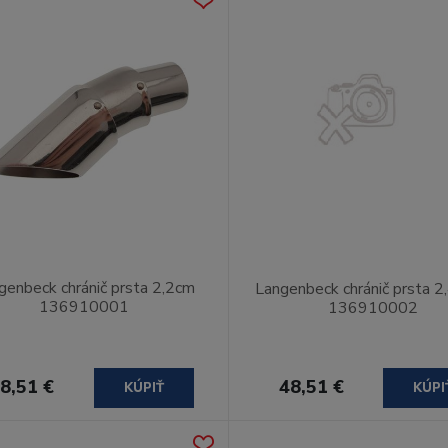
genbeck chránič prsta 2,2cm
Langenbeck chránič prsta 2
136910001
136910002
8,51 €
48,51 €
KÚPIŤ
KÚPI