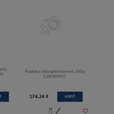
moty
Kladivko chirurgické kovové 250g
80
128080901
174,24 €
Ť
KÚPIŤ