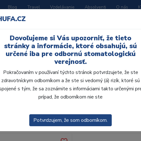
Blog
Travel
Vzdelávanie
Absolventi
O nás
K
HUFA.CZ
BORATÓRIUM
AKČNÉ LETÁKY
KATALÓGY
Dovoľujeme si Vás upozorniť, že tieto
stránky a informácie, ktoré obsahujú, sú
určené iba pre odbornú stomatologickú
verejnosť.
Pokračovaním v používaní týchto stránok potvrdzujete, že ste
zdravotníckym odborníkom a že ste si vedomý (á) rizík, ktoré sú
spojené s tým, že sa zoznámite s informáciami takto určenými pr
obca:
Skla
prípad, že odborníkom nie ste
enie
Predvolené
Potvrdzujem, že som odborníkom.