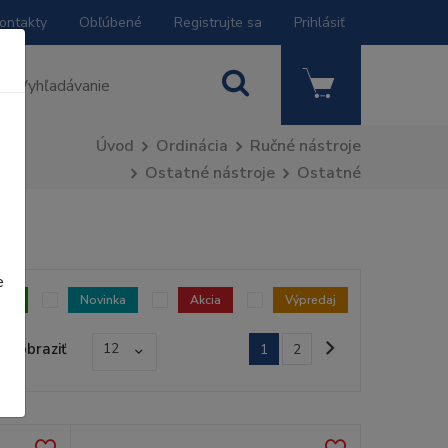
ontakty
Obľúbené
Registrujte sa
Prihlásiť
Úvod
Ordinácia
Ručné nástroje
Ostatné nástroje
Ostatné
e
dom
Novinka
Akcia
Výpredaj
Zobraziť
12
1
2