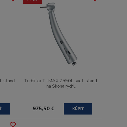
. stand.
Turbínka Ti-MAX Z990L svet. stand.
na Sirona rychl.
975,50 €
Ť
KÚPIŤ