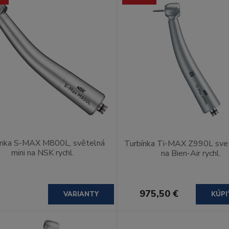
ínka S-MAX M800L, světelná
Turbínka Ti-MAX Z990L svet
mini na NSK rychl.
na Bien-Air rychl.
975,50 €
VARIANTY
KÚPI