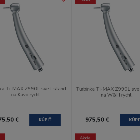
ka Ti-MAX Z990L svet. stand.
Turbínka Ti-MAX Z990L svet
na Kavo rychl.
na W&H rychl.
75,50 €
975,50 €
KÚPIŤ
KÚPI
a
Akcia