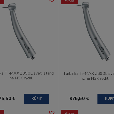
a
Akcia
ka Ti-MAX Z990L svet. stand.
Turbínka Ti-MAX Z890L sve
na NSK rychl.
hl. na NSK rychl.
75,50 €
975,50 €
KÚPIŤ
KÚPI
a
Akcia