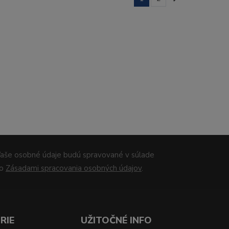
aše osobné údaje budú spravované v súlade
so
Zásadami spracovania osobných údajov
.
RIE
UŽITOČNÉ INFO