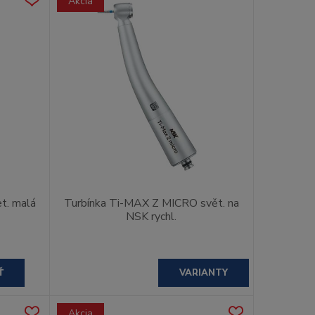
Akcia
t. malá
Turbínka Ti-MAX Z MICRO svět. na
NSK rychl.
Ť
VARIANTY
Akcia