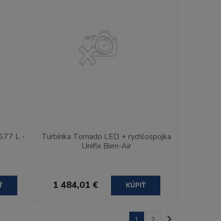
677 L -
Turbínka Tornado LED + rychlospojka
Unifix Bien-Air
1 484,01 €
Ť
KÚPIŤ
1
2