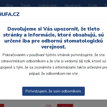
Blog
Travel
Vzdelávanie
Absolventi
O nás
K
HUFA.CZ
BORATÓRIUM
AKČNÉ LETÁKY
KATALÓGY
Dovoľujeme si Vás upozorniť, že tieto
stránky a informácie, ktoré obsahujú, sú
určené iba pre odbornú stomatologickú
verejnosť.
Pokračovaním v používaní týchto stránok potvrdzujete, že ste
zdravotníckym odborníkom a že ste si vedomý (á) rizík, ktoré sú
spojené s tým, že sa zoznámite s informáciami takto určenými pr
obca:
Skla
prípad, že odborníkom nie ste
enie
Predvolené
Potvrdzujem, že som odborníkom.