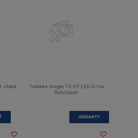
. stand.
Turbinka Alegra TE-97 LED G / na
RotoQuick/
Ť
VARIANTY