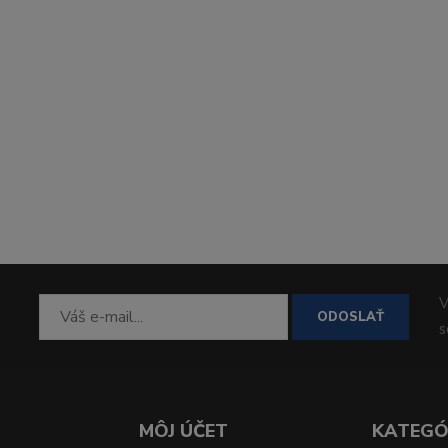
V
ODOSLAŤ
MÔJ ÚČET
KATEGÓ