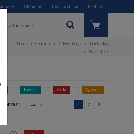
ontakty
Obľúbené
Registrujte sa
Prihlásiť
Úvod
Ordinácia
Prístroje
Turbínky
Svetelné
e
dom
Novinka
Akcia
Výpredaj
Zobraziť
12
1
2