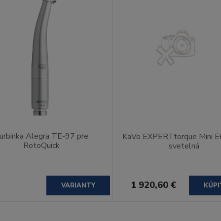
urbinka Alegra TE-97 pre
KaVo EXPERTtorque Mini E
RotoQuick
svetelná
1 920,60 €
VARIANTY
KÚPI