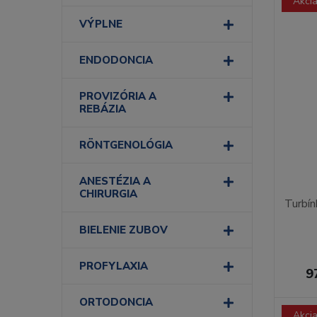
Akci
VÝPLNE
ENDODONCIA
PROVIZÓRIA A
REBÁZIA
RÖNTGENOLÓGIA
ANESTÉZIA A
CHIRURGIA
Turbín
BIELENIE ZUBOV
PROFYLAXIA
9
ORTODONCIA
Akci