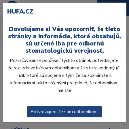
HUFA.CZ
Priame bondované tubusy
Dovoľujeme si Vás upozorniť, že tieto
Úvod
Ordinácia
Ortodoncia
stránky a informácie, ktoré obsahujú,
Priame bondované tubusy
sú určené iba pre odbornú
stomatologickú verejnosť.
Pokračovaním v používaní týchto stránok potvrdzujete,
že ste zdravotníckym odborníkom a že ste si vedomý (á)
rizík, ktoré sú spojené s tým, že sa zoznámite s
Laboratórium, Zub.
technika
informáciami takto určenými pre prípad, že odborníkom
nie ste
Ordinácia
Potvrdzujem, že som odborníkom.
ODLTAČKOVANIE