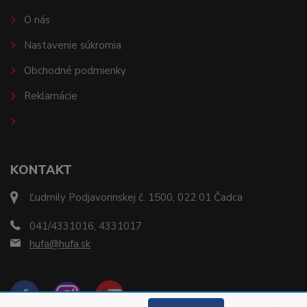
O nás
Nastavenie súkromia
Obchodné podmienky
Reklamácie
KONTAKT
Ľudmily Podjavorinskej č. 1500, 022 01 Čadca
041/4331016, 4331017
hufa@hufa.sk