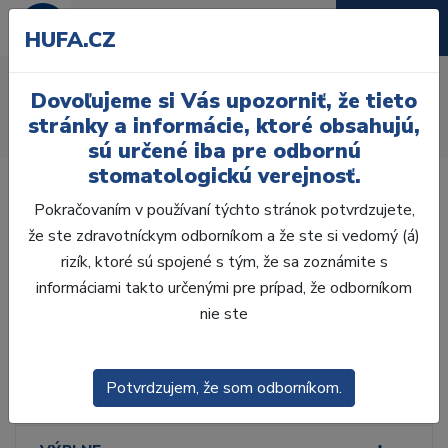
HUFA.CZ
Kovové
Dovoľujeme si Vás upozorniť, že tieto
Úvod
Ordinácia
Endodoncia
Kofferdam
Rámiky
stránky a informácie, ktoré obsahujú,
Kovové
sú určené iba pre odbornú
stomatologickú verejnosť.
Pokračovaním v používaní týchto stránok potvrdzujete,
že ste zdravotníckym odborníkom a že ste si vedomý (á)
rizík, ktoré sú spojené s tým, že sa zoznámite s
Laboratórium, Zub.
technika
informáciami takto určenými pre prípad, že odborníkom
nie ste
Ordinácia
Potvrdzujem, že som odborníkom.
ODLTAČKOVANIE