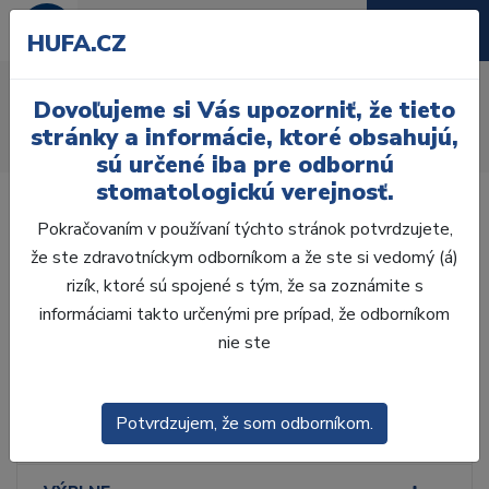
HUFA.CZ
Ručné nástroje
Dovoľujeme si Vás upozorniť, že tieto
Úvod
Ordinácia
Dezinfekcia
Dezinfekcia
stránky a informácie, ktoré obsahujú,
Nástroje
Ručné nástroje
sú určené iba pre odbornú
stomatologickú verejnosť.
Pokračovaním v používaní týchto stránok potvrdzujete,
že ste zdravotníckym odborníkom a že ste si vedomý (á)
rizík, ktoré sú spojené s tým, že sa zoznámite s
Laboratórium, Zub.
technika
informáciami takto určenými pre prípad, že odborníkom
nie ste
Ordinácia
Potvrdzujem, že som odborníkom.
ODLTAČKOVANIE