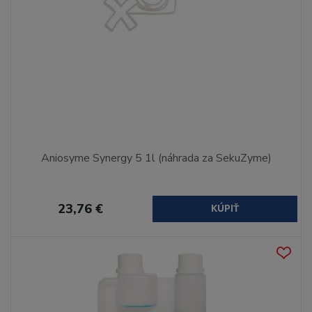
Aniosyme Synergy 5 1l (náhrada za SekuZyme)
23,76 €
KÚPIŤ