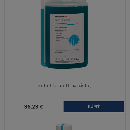
Zeta 1 Ultra 1L na nástroj.
36,23 €
KÚPIŤ