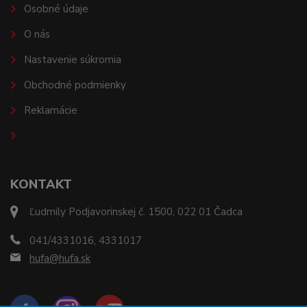
Osobné údaje
O nás
Nastavenie súkromia
Obchodné podmienky
Reklamácie
KONTAKT
Ľudmily Podjavorinskej č. 1500, 022 01 Čadca
041/4331016, 4331017
hufa@hufa.sk