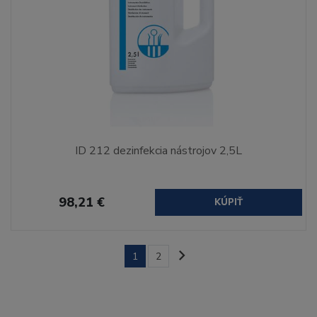
ID 212 dezinfekcia nástrojov 2,5L
98,21 €
KÚPIŤ
1
2