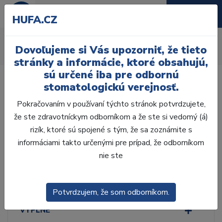
HUFA.CZ
Elastické výrobky
Dovoľujeme si Vás upozorniť, že tieto
Úvod
Ordinácia
Ortodoncia
Elastické výrobky
stránky a informácie, ktoré obsahujú,
sú určené iba pre odbornú
stomatologickú verejnosť.
Pokračovaním v používaní týchto stránok potvrdzujete,
že ste zdravotníckym odborníkom a že ste si vedomý (á)
Laboratórium, Zub.
technika
rizík, ktoré sú spojené s tým, že sa zoznámite s
informáciami takto určenými pre prípad, že odborníkom
nie ste
Ordinácia
ODLTAČKOVANIE
Potvrdzujem, že som odborníkom.
VÝPLNE