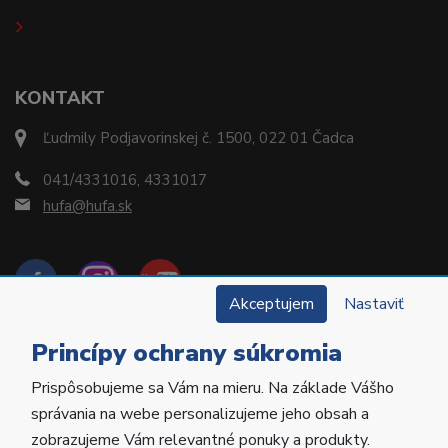
KONTAKT
Ľudmily Podjavorinskej č. 1500, 022 01 Čadca
041/4331016, 4331017
hufa@hufa.sk
Akceptujem
Nastaviť
Princípy ochrany súkromia
Prispôsobujeme sa Vám na mieru. Na základe Vášho
Copyright © 2022 Hu-Fa Dental a.s. Všetky práva
správania na webe personalizujeme jeho obsah a
vyhradené.
zobrazujeme Vám relevantné ponuky a produkty.