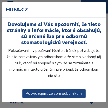
HUFA.CZ
Brekety
Dovoľujeme si Vás upozorniť, že tieto
Úvod
Ordinácia
Ortodoncia
Brekety
stránky a informácie, ktoré obsahujú,
sú určené iba pre odbornú
stomatologickú verejnosť.
Pokračovaním v používaní týchto stránok potvrdzujete,
že ste zdravotníckym odborníkom a že ste si vedomý (á)
Laboratórium, Zub.
technika
rizík, ktoré sú spojené s tým, že sa zoznámite s
informáciami takto určenými pre prípad, že odborníkom
nie ste
Ordinácia
ODLTAČKOVANIE
Potvrdzujem, že som odborníkom.
VÝPLNE