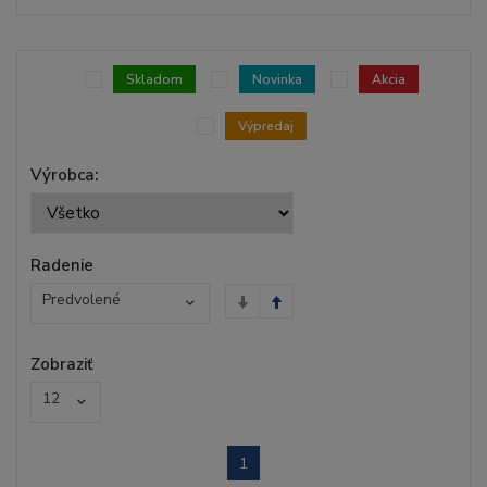
Skladom
Novinka
Akcia
Výpredaj
Výrobca:
Radenie
Predvolené
Zobraziť
12
1