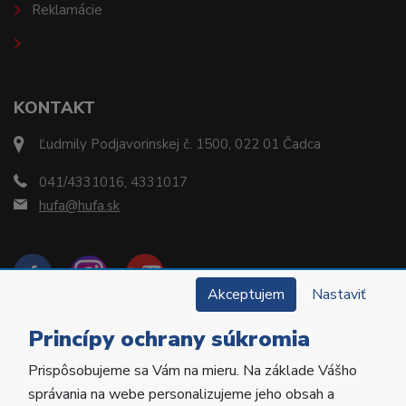
Reklamácie
KONTAKT
Ľudmily Podjavorinskej č. 1500, 022 01 Čadca
041/4331016, 4331017
hufa@hufa.sk
Akceptujem
Nastaviť
Princípy ochrany súkromia
Prispôsobujeme sa Vám na mieru. Na základe Vášho
Copyright © 2022 Hu-Fa Dental a.s. Všetky práva
správania na webe personalizujeme jeho obsah a
vyhradené.