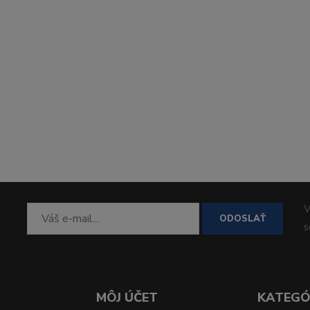
V
ODOSLAŤ
MÔJ ÚČET
KATEGÓ