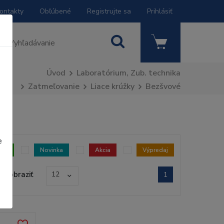
ontakty
Obľúbené
Registrujte sa
Prihlásiť
Úvod
Laboratórium, Zub. technika
Zatmeľovanie
Liace krúžky
Bezšvové
e
dom
Novinka
Akcia
Výpredaj
Zobraziť
12
1