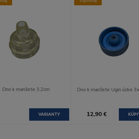
edaj
Výpredaj
Dno k manžete 3,2cm
Dno k manžete Ugin úzke 
12,90 €
VARIANTY
KÚPI