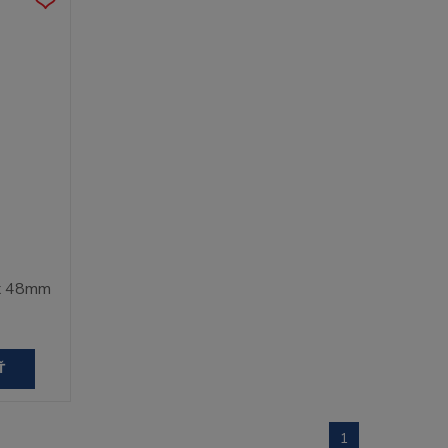
3x 48mm
Ť
1