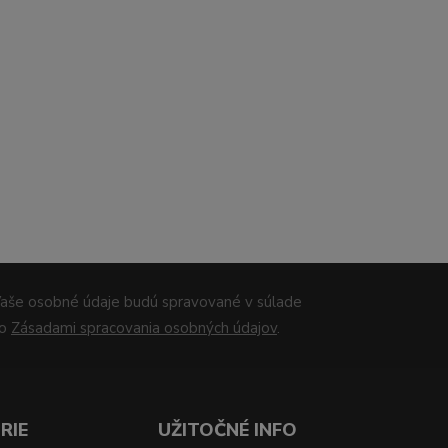
aše osobné údaje budú spravované v súlade
so
Zásadami spracovania osobných údajov
.
RIE
UŽITOČNÉ INFO