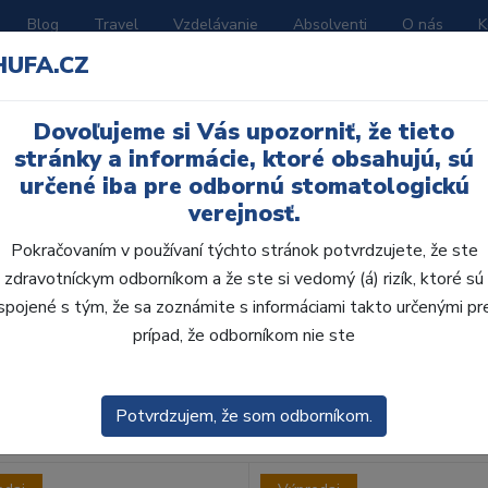
Blog
Travel
Vzdelávanie
Absolventi
O nás
K
HUFA.CZ
BORATÓRIUM
AKČNÉ LETÁKY
KATALÓGY
Dovoľujeme si Vás upozorniť, že tieto
stránky a informácie, ktoré obsahujú, sú
určené iba pre odbornú stomatologickú
verejnosť.
Pokračovaním v používaní týchto stránok potvrdzujete, že ste
zdravotníckym odborníkom a že ste si vedomý (á) rizík, ktoré sú
spojené s tým, že sa zoznámite s informáciami takto určenými pr
obca:
Skla
prípad, že odborníkom nie ste
enie
Predvolené
Potvrdzujem, že som odborníkom.