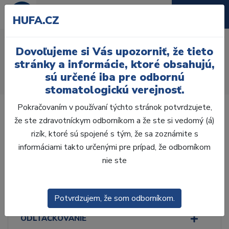
HUFA.CZ
Jednozlložkové
Dovoľujeme si Vás upozorniť, že tieto
Úvod
Ordinácia
Výplne
stránky a informácie, ktoré obsahujú,
Leptacie a bondov. materiály
Bondovacie systémy
sú určené iba pre odbornú
Jednozlložkové
stomatologickú verejnosť.
Pokračovaním v používaní týchto stránok potvrdzujete,
že ste zdravotníckym odborníkom a že ste si vedomý (á)
rizík, ktoré sú spojené s tým, že sa zoznámite s
informáciami takto určenými pre prípad, že odborníkom
Laboratórium, Zub.
technika
nie ste
Ordinácia
Potvrdzujem, že som odborníkom.
ODLTAČKOVANIE