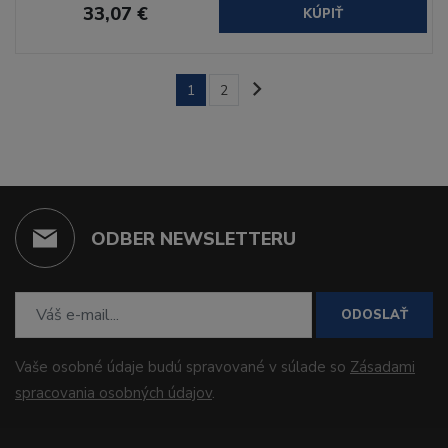
33,07 €
KÚPIŤ
1
2
ODBER NEWSLETTERU
ODOSLAŤ
Vaše osobné údaje budú spravované v súlade so
Zásadami
spracovania osobných údajov
.