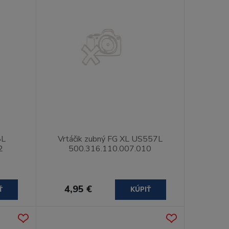
8L
Vrtáčik zubný FG XL US557L
2
500.316.110.007.010
4,95 €
Ť
KÚPIŤ