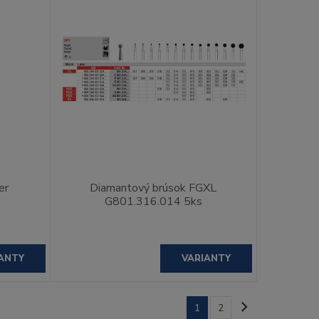
er
Diamantový brúsok FGXL
G801.316.014 5ks
ANTY
VARIANTY
1
2