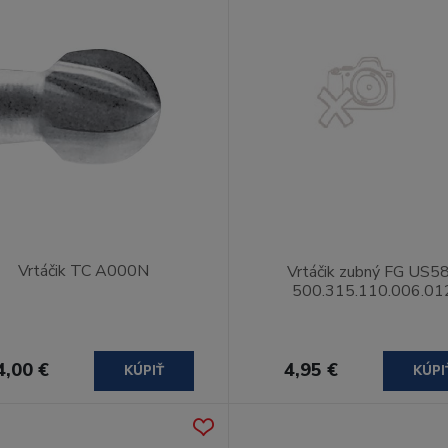
Vrtáčik TC A000N
Vrtáčik zubný FG US5
500.315.110.006.01
4,00 €
4,95 €
KÚPIŤ
KÚPI