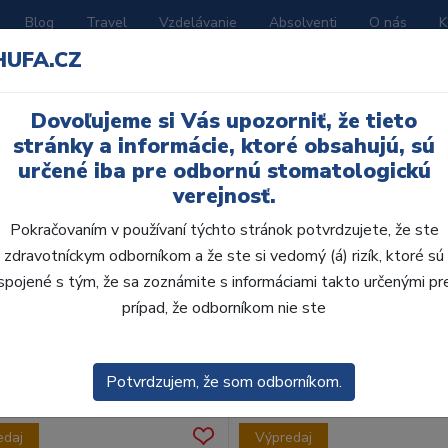
Blog
Travel
Vzdelávanie
Absolventi
O nás
K
HUFA.CZ
BORATÓRIUM
AKČNÉ LETÁKY
KATALÓGY
Dovoľujeme si Vás upozorniť, že tieto
stránky a informácie, ktoré obsahujú, sú
určené iba pre odbornú stomatologickú
verejnosť.
Pokračovaním v používaní týchto stránok potvrdzujete, že ste
zdravotníckym odborníkom a že ste si vedomý (á) rizík, ktoré sú
spojené s tým, že sa zoznámite s informáciami takto určenými pr
obca:
Skla
prípad, že odborníkom nie ste
enie
Predvolené
Potvrdzujem, že som odborníkom.
edaj
Výpredaj