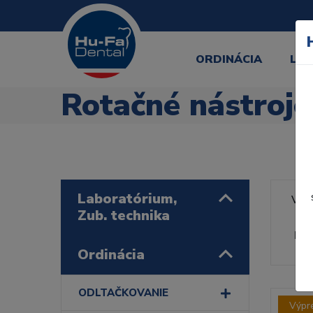
ORDINÁCIA
LA
Rotačné nástroje
Laboratórium,
Výr
Zub. technika
Rad
Ordinácia
ODLTAČKOVANIE
Výpr