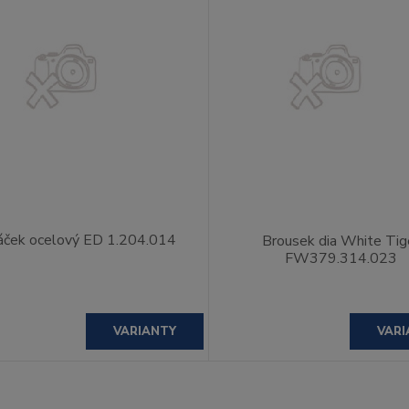
áček ocelový ED 1.204.014
Brousek dia White Tig
FW379.314.023
VARIANTY
VARI