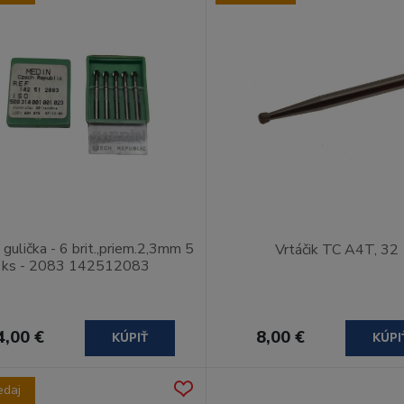
 gulička - 6 brit.,priem.2,3mm 5
Vrtáčik TC A4T, 32
ks - 2083 142512083
4,00 €
8,00 €
KÚPIŤ
KÚPI
edaj