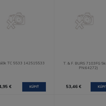
táčik TC 5533 142515533
T. & F. BURS 7103FG 5k
PN:64272)
4,95 €
53,46 €
KÚPIŤ
KÚPI