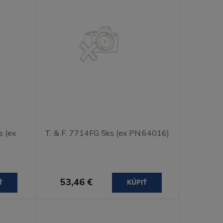
s (ex
T. & F. 7714FG 5ks (ex PN:64016)
53,46 €
Ť
KÚPIŤ