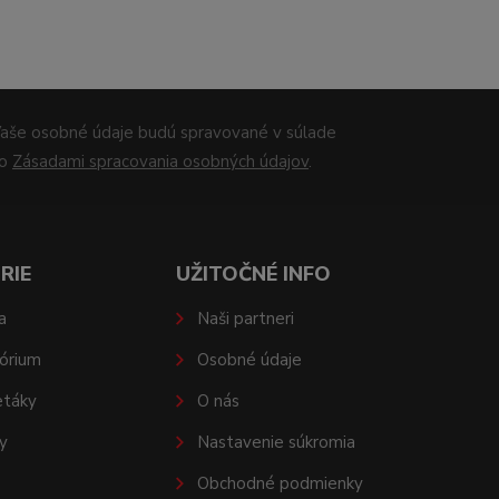
aše osobné údaje budú spravované v súlade
so
Zásadami spracovania osobných údajov
.
RIE
UŽITOČNÉ INFO
a
Naši partneri
órium
Osobné údaje
etáky
O nás
y
Nastavenie súkromia
Obchodné podmienky