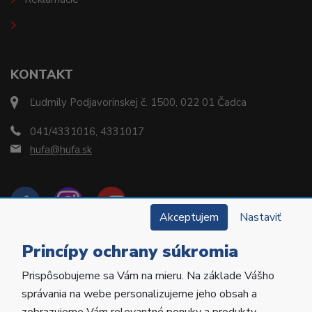
KONTAKT
Ľudmily Podjavorinskej č. 1500, 022 01 Čadca
041/4331016, 4331017
hufa@hufa.sk
Akceptujem
Nastaviť
Princípy ochrany súkromia
Prispôsobujeme sa Vám na mieru. Na základe Vášho
Copyright © 2022 Hu-Fa Dental a.s. Všetky práva
správania na webe personalizujeme jeho obsah a
vyhradené.