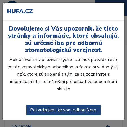
HUFA.CZ
Esthetic
Dovoľujeme si Vás upozorniť, že tieto
Úvod
Laboratórium, Zub. technika
Fazetovanie
stránky a informácie, ktoré obsahujú,
Keramika
Vision
Esthetic
sú určené iba pre odbornú
stomatologickú verejnosť.
Pokračovaním v používaní týchto stránok potvrdzujete,
že ste zdravotníckym odborníkom a že ste si vedomý (á)
rizík, ktoré sú spojené s tým, že sa zoznámite s
Laboratórium, Zub.
technika
informáciami takto určenými pre prípad, že odborníkom
nie ste
ZHOTOVENIE MODELOV
Potvrdzujem, že som odborníkom.
VOSKOVÁ MODELÁCIA
CAD/CAM