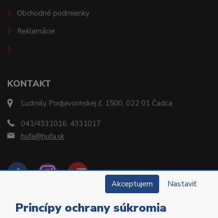
Obchodné podmienky
Reklamácie
KONTAKT
Ľudmily Podjavorinskej č. 1500, 022 01 Čadca
041/4331016, 4331017
hufa@hufa.sk
Akceptujem
Nastaviť
Princípy ochrany súkromia