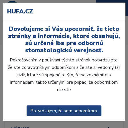
HUFA.CZ
Cementy na brekety
Dovoľujeme si Vás upozorniť, že tieto
Úvod
Ordinácia
Ortodoncia
Fixačné materiály
stránky a informácie, ktoré obsahujú,
Cementy na brekety
sú určené iba pre odbornú
stomatologickú verejnosť.
Pokračovaním v používaní týchto stránok potvrdzujete,
že ste zdravotníckym odborníkom a že ste si vedomý (á)
rizík, ktoré sú spojené s tým, že sa zoznámite s
Laboratórium, Zub.
technika
informáciami takto určenými pre prípad, že odborníkom
nie ste
Ordinácia
Potvrdzujem, že som odborníkom.
ODLTAČKOVANIE