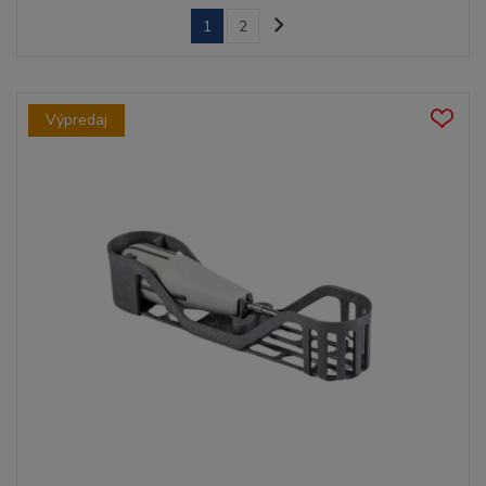
1
2
Výpredaj