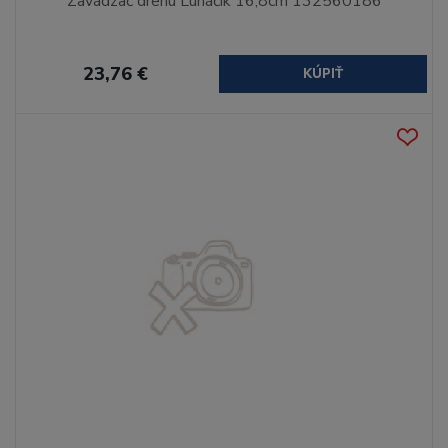
Zavádzač drenu Lunáčik 16,8cm 132560186
23,76 €
KÚPIŤ