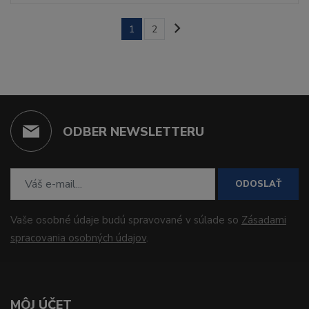
1
2
ODBER NEWSLETTERU
ODOSLAŤ
Vaše osobné údaje budú spravované v súlade so
Zásadami
spracovania osobných údajov
.
MÔJ ÚČET