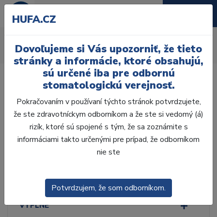
HUFA.CZ
Ostatné nástroje
Dovoľujeme si Vás upozorniť, že tieto
Úvod
Ordinácia
Ručné nástroje
Ostatné nástroje
stránky a informácie, ktoré obsahujú,
sú určené iba pre odbornú
stomatologickú verejnosť.
Pokračovaním v používaní týchto stránok potvrdzujete,
že ste zdravotníckym odborníkom a že ste si vedomý (á)
Laboratórium, Zub.
technika
rizík, ktoré sú spojené s tým, že sa zoznámite s
informáciami takto určenými pre prípad, že odborníkom
nie ste
Ordinácia
ODLTAČKOVANIE
Potvrdzujem, že som odborníkom.
VÝPLNE