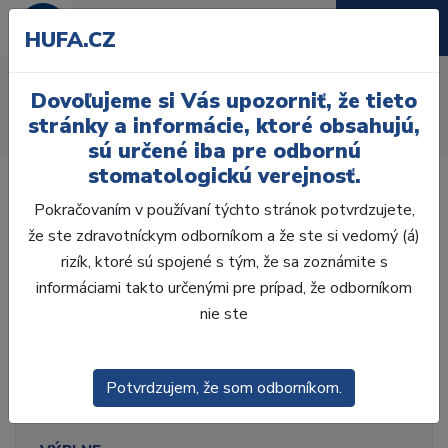
HUFA.CZ
Drevené
Dovoľujeme si Vás upozorniť, že tieto
Úvod
Ordinácia
Výplne
Matricové systémy
stránky a informácie, ktoré obsahujú,
Interdentálne klínky
Drevené
sú určené iba pre odbornú
stomatologickú verejnosť.
Pokračovaním v používaní týchto stránok potvrdzujete,
že ste zdravotníckym odborníkom a že ste si vedomý (á)
rizík, ktoré sú spojené s tým, že sa zoznámite s
Laboratórium, Zub.
technika
informáciami takto určenými pre prípad, že odborníkom
nie ste
Ordinácia
Potvrdzujem, že som odborníkom.
ODLTAČKOVANIE