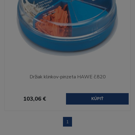
Držiak klinkov-pinzeta HAWE č.820
103,06 €
KÚPIŤ
1