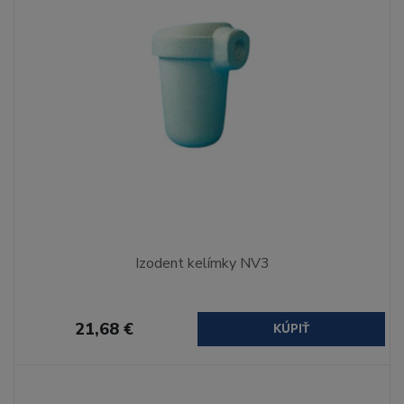
Izodent kelímky NV3
21,68 €
KÚPIŤ