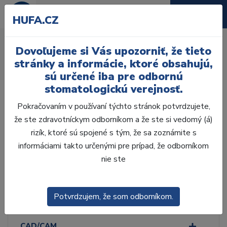
HUFA.CZ
Liace kelímky
Dovoľujeme si Vás upozorniť, že tieto
Úvod
Laboratórium, Zub. technika
Zatmeľovanie
stránky a informácie, ktoré obsahujú,
Liace kelímky
sú určené iba pre odbornú
stomatologickú verejnosť.
Pokračovaním v používaní týchto stránok potvrdzujete,
že ste zdravotníckym odborníkom a že ste si vedomý (á)
rizík, ktoré sú spojené s tým, že sa zoznámite s
Laboratórium, Zub.
technika
informáciami takto určenými pre prípad, že odborníkom
nie ste
ZHOTOVENIE MODELOV
Potvrdzujem, že som odborníkom.
VOSKOVÁ MODELÁCIA
CAD/CAM