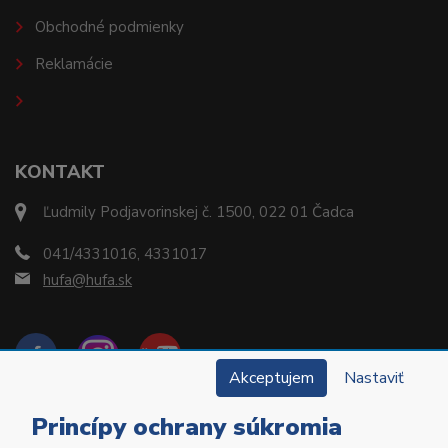
Obchodné podmienky
Reklamácie
KONTAKT
Ľudmily Podjavorinskej č. 1500, 022 01 Čadca
041/4331016, 4331017
hufa@hufa.sk
Akceptujem
Nastaviť
Princípy ochrany súkromia