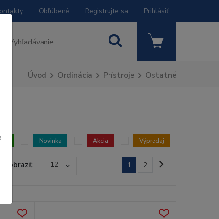
ontakty
Obľúbené
Registrujte sa
Prihlásiť
Úvod
Ordinácia
Prístroje
Ostatné
e
dom
Novinka
Akcia
Výpredaj
Zobraziť
12
1
2