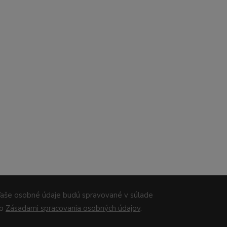
aše osobné údaje budú spravované v súlade
so
Zásadami spracovania osobných údajov
.