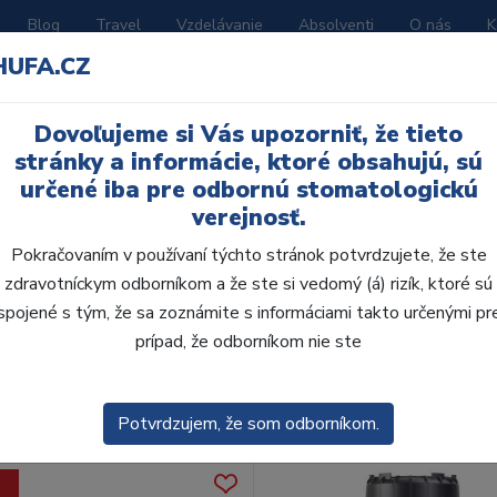
Blog
Travel
Vzdelávanie
Absolventi
O nás
K
HUFA.CZ
BORATÓRIUM
AKČNÉ LETÁKY
KATALÓGY
Dovoľujeme si Vás upozorniť, že tieto
stránky a informácie, ktoré obsahujú, sú
určené iba pre odbornú stomatologickú
verejnosť.
Pokračovaním v používaní týchto stránok potvrdzujete, že ste
zdravotníckym odborníkom a že ste si vedomý (á) rizík, ktoré sú
spojené s tým, že sa zoznámite s informáciami takto určenými pr
obca:
Skla
prípad, že odborníkom nie ste
enie
Predvolené
Potvrdzujem, že som odborníkom.
a