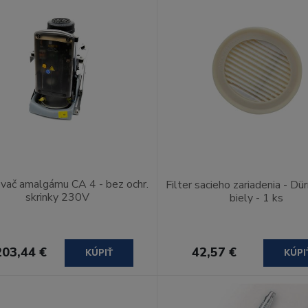
vač amalgámu CA 4 - bez ochr.
Filter sacieho zariadenia - Dürr
skrinky 230V
biely - 1 ks
203,44 €
42,57 €
KÚPIŤ
KÚPI