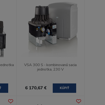
 jednotka
VSA 300 S - kombinovaná sacia
jednotka, 230 V
6 170,67 €
Ť
KÚPIŤ