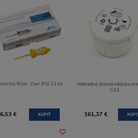
cestný filter -Durr žltý 12 ks
Náhradná zberná nádoba pr
CA1
6,53 €
161,37 €
KÚPIŤ
KÚPI