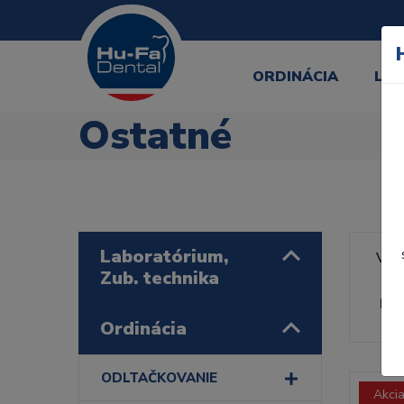
ORDINÁCIA
LA
Ostatné
Laboratórium,
Výr
Zub. technika
Rad
Ordinácia
ODLTAČKOVANIE
Akci