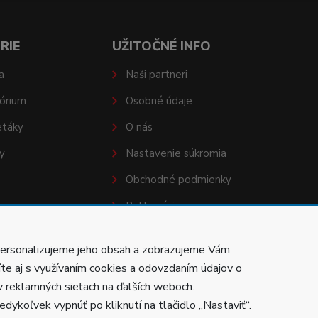
RIE
UŽITOČNÉ INFO
a
Naši partneri
órium
Osobné údaje
etáky
O nás
y
Nastavenie súkromia
Obchodné podmienky
Reklamácie
personalizujeme jeho obsah a zobrazujeme Vám
íte aj s využívaním cookies a odovzdaním údajov o
v reklamných sieťach na ďalších weboch.
Vytvorila
Poctivá agentúra
.
dykoľvek vypnúť po kliknutí na tlačidlo „Nastaviť“.