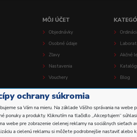
MÔJ ÚČET
KATEGÓ
Objednávky
Ordináci
Osobné údaje
Laborat
Zľavy
Akčné l
Nastavenia
Katalóg
Vouchery
Blog
cípy ochrany súkromia
bujeme sa Vám na mieru. Na základe Vášho správania na webe 
né ponuky a produkty. Kliknutím na tlačidlo „Akceptujem“ súhlas
 na webe pre zobrazenie cielenej reklamy na sociálnych sieťach a
yhradené.
izáciu a cielenú reklamu si môžete podrobnejšie nastaviť alebo ke