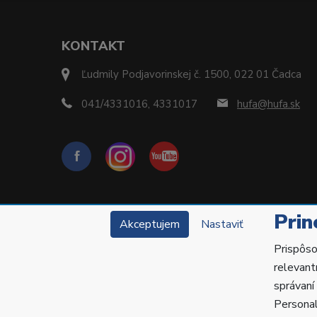
KONTAKT
Ľudmily Podjavorinskej č. 1500, 022 01 Čadca
041/4331016, 4331017
hufa@hufa.sk
Prin
Akceptujem
Nastaviť
Prispôso
relevant
správaní
Copyright © 2022 Hu-Fa Dental a.s. Všetky práva v
Personal