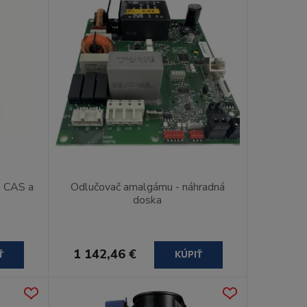
e CAS a
Odlučovač amalgámu - náhradná
doska
1 142,46 €
Ť
KÚPIŤ