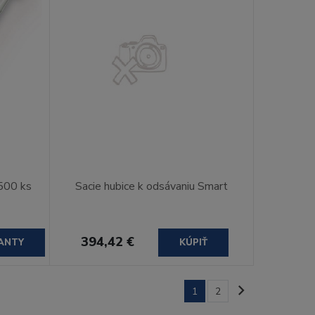
500 ks
Sacie hubice k odsávaniu Smart
394,42 €
ANTY
KÚPIŤ
1
2