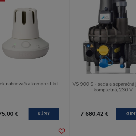
tek nahrievačka kompozit kit
VS 900 S - sacia a separačná
kompletná, 230 V
75,00 €
7 680,42 €
KÚPIŤ
KÚPI