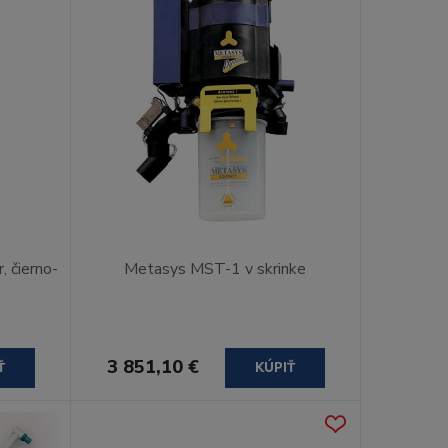
, čierno-
Metasys MST-1 v skrinke
3 851,10 €
Ť
KÚPIŤ