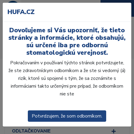
HUFA.CZ
Parodontologické
Dovoľujeme si Vás upozorniť, že tieto
nástroje
stránky a informácie, ktoré obsahujú,
sú určené iba pre odbornú
Úvod
Ordinácia
Ručné nástroje
stomatologickú verejnosť.
Parodontologické nástroje
Pokračovaním v používaní týchto stránok potvrdzujete,
že ste zdravotníckym odborníkom a že ste si vedomý (á)
rizík, ktoré sú spojené s tým, že sa zoznámite s
informáciami takto určenými pre prípad, že odborníkom
Laboratórium, Zub.
nie ste
technika
Ordinácia
Potvrdzujem, že som odborníkom.
ODLTAČKOVANIE