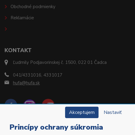
Obchodné podmienky
Reklamácie
KONTAKT
Ľudmily Podjavorinskej č. 1500, 022 01 Čadca
041/4331016, 4331017
hufa@hufa.sk
Akceptujem
Nastaviť
Princípy ochrany súkromia