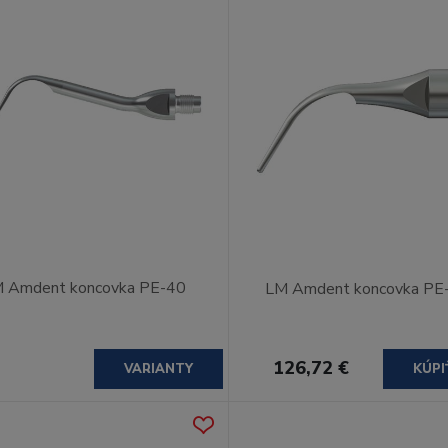
 Amdent koncovka PE-40
LM Amdent koncovka PE
126,72 €
VARIANTY
KÚPI