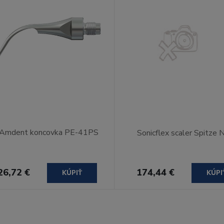
Amdent koncovka PE-41PS
Sonicflex scaler Spitze N
26,72 €
174,44 €
KÚPIŤ
KÚPI