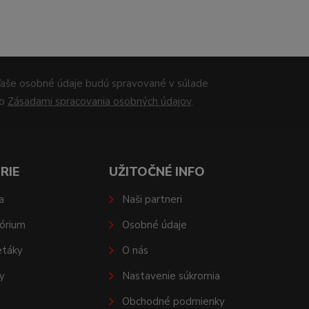
aše osobné údaje budú spravované v súlade
so
Zásadami spracovania osobných údajov
.
RIE
UŽITOČNÉ INFO
a
Naši partneri
órium
Osobné údaje
etáky
O nás
y
Nastavenie súkromia
Obchodné podmienky