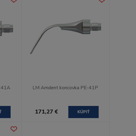
-41A
LM Amdent koncovka PE-41P
171,27 €
Ť
KÚPIŤ