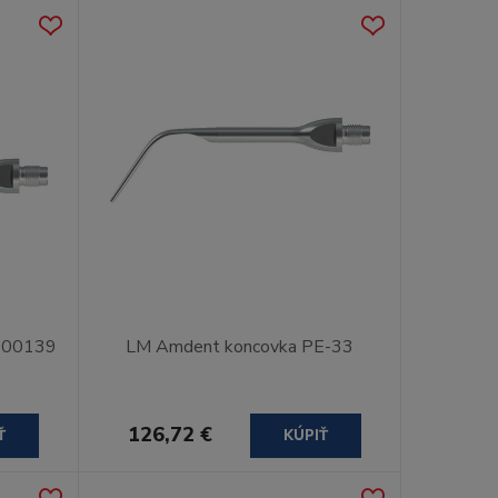
 100139
LM Amdent koncovka PE-33
126,72 €
Ť
KÚPIŤ