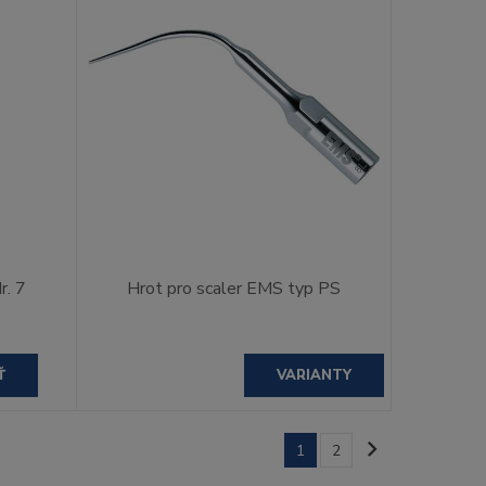
r. 7
Hrot pro scaler EMS typ PS
Ť
VARIANTY
1
2