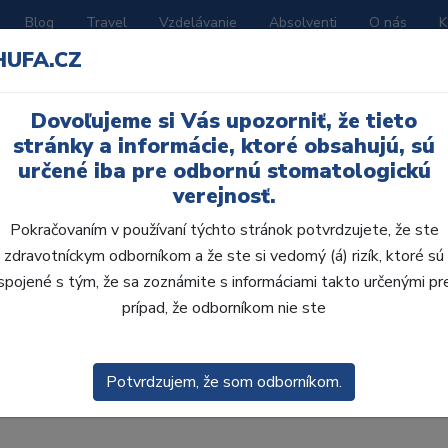
Blog
Travel
Vzdelávanie
Absolventi
O nás
K
HUFA.CZ
BORATÓRIUM
AKČNÉ LETÁKY
KATALÓGY
Dovoľujeme si Vás upozorniť, že tieto
stránky a informácie, ktoré obsahujú, sú
určené iba pre odbornú stomatologickú
verejnosť.
Pokračovaním v používaní týchto stránok potvrdzujete, že ste
zdravotníckym odborníkom a že ste si vedomý (á) rizík, ktoré sú
spojené s tým, že sa zoznámite s informáciami takto určenými pr
prípad, že odborníkom nie ste
obca:
Skla
enie
Predvolené
Potvrdzujem, že som odborníkom.