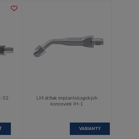
E-32
LM držiak implantologických
koncoviek IH-1
Ť
VARIANTY