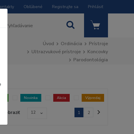
ontakty
Obľúbené
Registrujte sa
Prihlásiť
Úvod
Ordinácia
Prístroje
Ultrazvukové prístroje
Koncovky
Parodontológia
e
dom
Novinka
Akcia
Výpredaj
Zobraziť
12
1
2