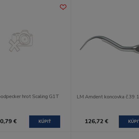
odpecker hrot Scaling G1T
LM Amdent koncovka č.39
0,79 €
126,72 €
KÚPIŤ
KÚPI