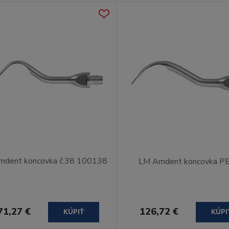
dent koncovka č.38 100138
LM Amdent koncovka P
71,27 €
126,72 €
KÚPIŤ
KÚPI