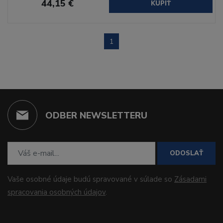
44,15 €
KÚPIŤ
1
ODBER NEWSLETTERU
ODOSLAŤ
Vaše osobné údaje budú spravované v súlade so
Zásadami
spracovania osobných údajov
.