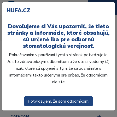
HUFA.CZ
Vita
Dovoľujeme si Vás upozorniť, že tieto
Úvod
Laboratórium, Zub. technika
Fazetovanie
stránky a informácie, ktoré obsahujú,
Keramika
Vita
sú určené iba pre odbornú
stomatologickú verejnosť.
Pokračovaním v používaní týchto stránok potvrdzujete,
že ste zdravotníckym odborníkom a že ste si vedomý (á)
rizík, ktoré sú spojené s tým, že sa zoznámite s
Laboratórium, Zub.
technika
informáciami takto určenými pre prípad, že odborníkom
nie ste
ZHOTOVENIE MODELOV
Potvrdzujem, že som odborníkom.
VOSKOVÁ MODELÁCIA
CAD/CAM