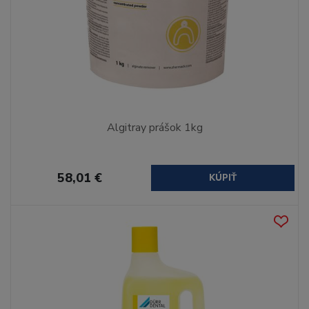
Algitray prášok 1kg
58,01 €
KÚPIŤ