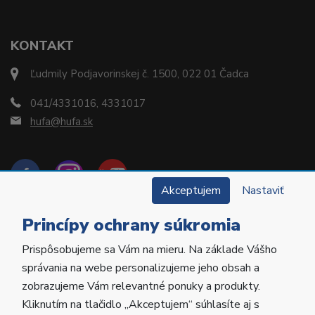
KONTAKT
Ľudmily Podjavorinskej č. 1500, 022 01 Čadca
041/4331016, 4331017
hufa@hufa.sk
Akceptujem
Nastaviť
Princípy ochrany súkromia
Prispôsobujeme sa Vám na mieru. Na základe Vášho
Copyright © 2022 Hu-Fa Dental a.s. Všetky práva
správania na webe personalizujeme jeho obsah a
vyhradené.
zobrazujeme Vám relevantné ponuky a produkty.
Kliknutím na tlačidlo „Akceptujem“ súhlasíte aj s