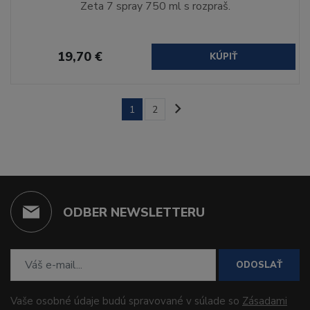
Zeta 7 spray 750 ml s rozpraš.
19,70 €
KÚPIŤ
1
2
ODBER NEWSLETTERU
ODOSLAŤ
Vaše osobné údaje budú spravované v súlade so
Zásadami