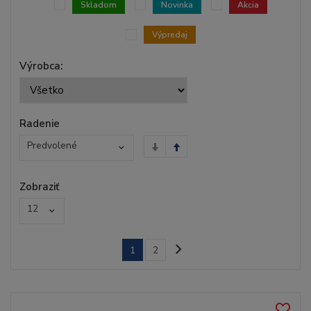
Skladom
Novinka
Akcia
Výpredaj
Výrobca:
Radenie
Predvolené
Zobraziť
12
1
2