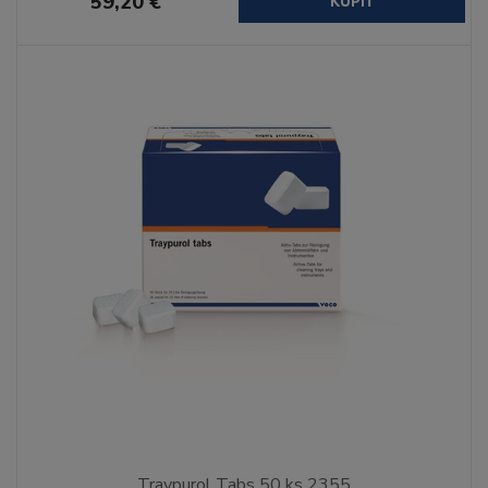
59,20 €
KÚPIŤ
Traypurol Tabs 50 ks 2355