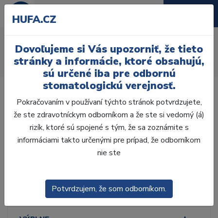
HUFA.CZ
Odtlačkové lyžice
Dovoľujeme si Vás upozorniť, že tieto
Úvod
Ordinácia
Dezinfekcia
Dezinfekcia
stránky a informácie, ktoré obsahujú,
Odtlačkové lyžice
sú určené iba pre odbornú
stomatologickú verejnosť.
Pokračovaním v používaní týchto stránok potvrdzujete,
že ste zdravotníckym odborníkom a že ste si vedomý (á)
rizík, ktoré sú spojené s tým, že sa zoznámite s
Laboratórium, Zub.
technika
informáciami takto určenými pre prípad, že odborníkom
nie ste
Ordinácia
Potvrdzujem, že som odborníkom.
ODLTAČKOVANIE