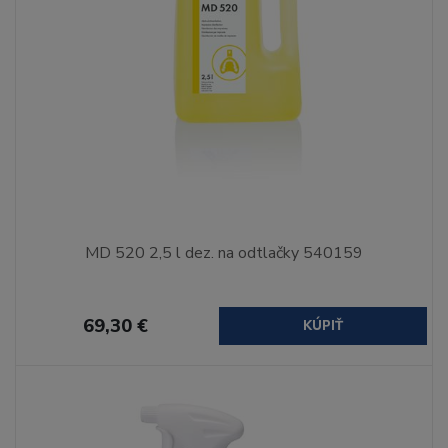
MD 520 2,5 l dez. na odtlačky 540159
69,30 €
KÚPIŤ