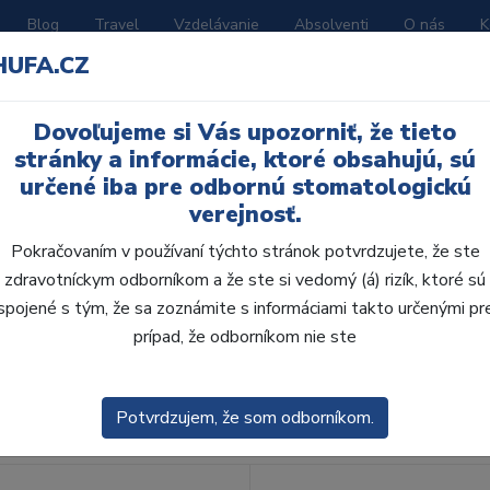
Blog
Travel
Vzdelávanie
Absolventi
O nás
K
HUFA.CZ
BORATÓRIUM
AKČNÉ LETÁKY
KATALÓGY
Dovoľujeme si Vás upozorniť, že tieto
ínky
stránky a informácie, ktoré obsahujú, sú
určené iba pre odbornú stomatologickú
verejnosť.
Pokračovaním v používaní týchto stránok potvrdzujete, že ste
zdravotníckym odborníkom a že ste si vedomý (á) rizík, ktoré sú
spojené s tým, že sa zoznámite s informáciami takto určenými pr
obca:
Skla
prípad, že odborníkom nie ste
enie
Predvolené
Potvrdzujem, že som odborníkom.