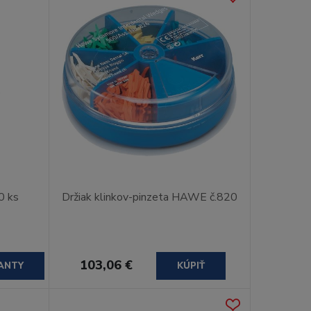
0 ks
Držiak klinkov-pinzeta HAWE č.820
103,06 €
ANTY
KÚPIŤ