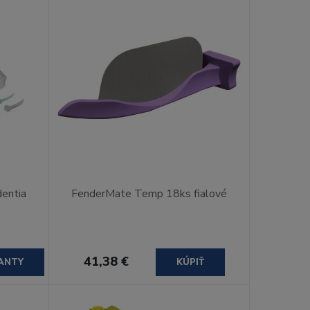
dentia
FenderMate Temp 18ks fialové
41,38 €
ANTY
KÚPIŤ