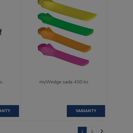
ks
myWedge sada 400 ks
ANTY
VARIANTY
1
2