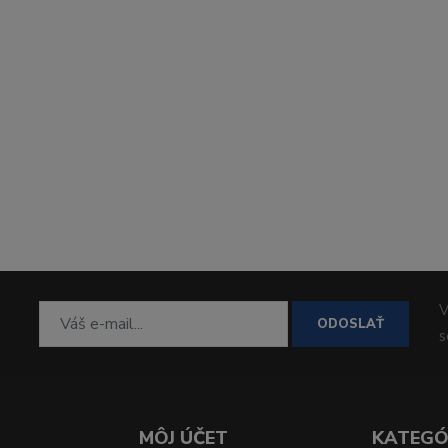
V
ODOSLAŤ
MÔJ ÚČET
KATEGÓ