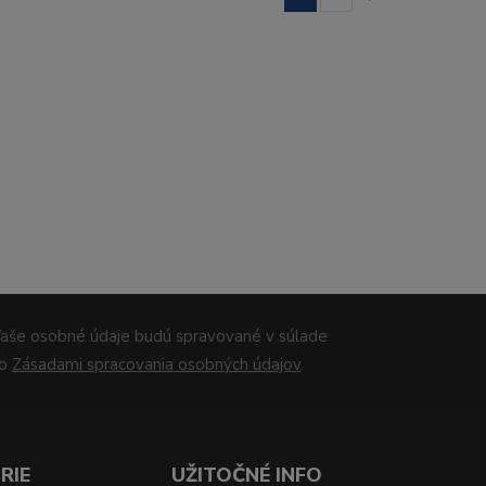
aše osobné údaje budú spravované v súlade
so
Zásadami spracovania osobných údajov
.
RIE
UŽITOČNÉ INFO