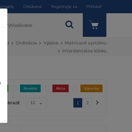
ontakty
Obľúbené
Registrujte sa
Prihlásiť
Úvod
Ordinácia
Výplne
Matricové systémy
Interdentálne klínky
e
dom
Novinka
Akcia
Výpredaj
Zobraziť
12
1
2