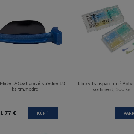
Mate D-Coat pravé stredné 18
Klinky transparentné Poly
ks tm.modré
sortiment, 100 ks
1,77 €
KÚPIŤ
VARI