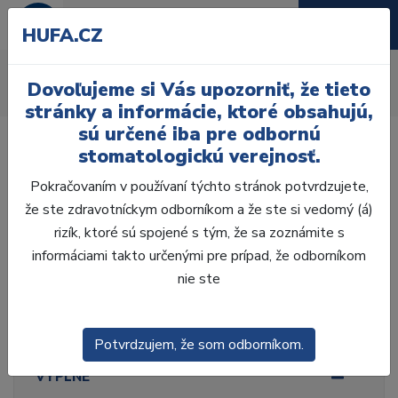
HUFA.CZ
Fixačné cementy
Dovoľujeme si Vás upozorniť, že tieto
Úvod
Ordinácia
Výplne
Fixačné cementy
stránky a informácie, ktoré obsahujú,
sú určené iba pre odbornú
stomatologickú verejnosť.
Pokračovaním v používaní týchto stránok potvrdzujete,
že ste zdravotníckym odborníkom a že ste si vedomý (á)
Laboratórium, Zub.
technika
rizík, ktoré sú spojené s tým, že sa zoznámite s
informáciami takto určenými pre prípad, že odborníkom
nie ste
Ordinácia
ODLTAČKOVANIE
Potvrdzujem, že som odborníkom.
VÝPLNE