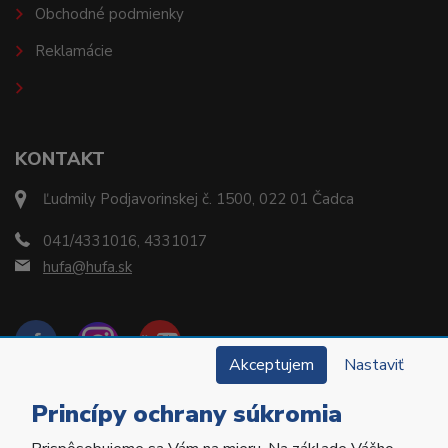
Obchodné podmienky
Reklamácie
KONTAKT
Ľudmily Podjavorinskej č. 1500, 022 01 Čadca
041/4331016, 4331017
hufa@hufa.sk
Akceptujem
Nastaviť
Princípy ochrany súkromia