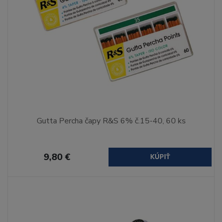
Gutta Percha čapy R&S 6% č.15-40, 60 ks
9,80 €
KÚPIŤ