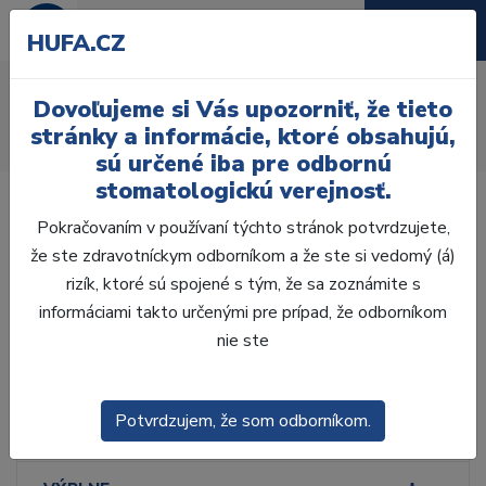
HUFA.CZ
Konicita .06
Dovoľujeme si Vás upozorniť, že tieto
Úvod
Ordinácia
Endodoncia
Gutaperčové čapy
stránky a informácie, ktoré obsahujú,
Konicita .06
sú určené iba pre odbornú
stomatologickú verejnosť.
Pokračovaním v používaní týchto stránok potvrdzujete,
že ste zdravotníckym odborníkom a že ste si vedomý (á)
rizík, ktoré sú spojené s tým, že sa zoznámite s
Laboratórium, Zub.
technika
informáciami takto určenými pre prípad, že odborníkom
nie ste
Ordinácia
Potvrdzujem, že som odborníkom.
ODLTAČKOVANIE