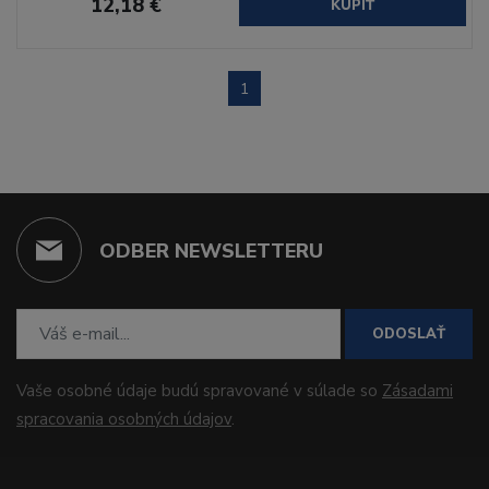
12,18 €
KÚPIŤ
1
ODBER NEWSLETTERU
ODOSLAŤ
Vaše osobné údaje budú spravované v súlade so
Zásadami
spracovania osobných údajov
.