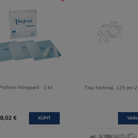
Proform Niteguard - 1 ks
Tray Material .125-jen 
8,02 €
KÚPIŤ
VARI