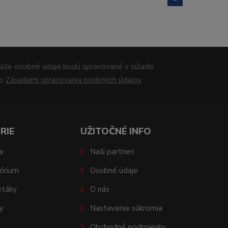
aše osobné údaje budú spravované v súlade
so
Zásadami spracovania osobných údajov
.
RIE
UŽITOČNÉ INFO
a
Naši partneri
órium
Osobné údaje
etáky
O nás
y
Nastavenie súkromia
Obchodné podmienky