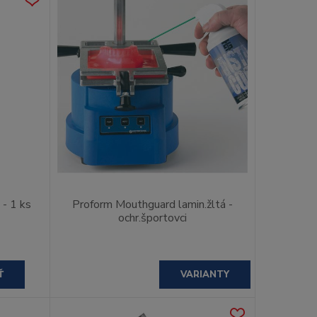
 - 1 ks
Proform Mouthguard lamin.žltá -
ochr.športovci
Ť
VARIANTY