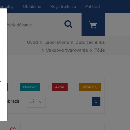
ontakty
Obľúbené
Registrujte sa
Prihlásiť
Úvod
Laboratórium, Zub. technika
Vakuové tvarovanie
Fólie
e
dom
Novinka
Akcia
Výpredaj
Zobraziť
12
1