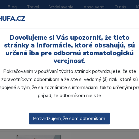
Blog
Travel
Vzdelávanie
Absolventi
O nás
K
HUFA.CZ
BORATÓRIUM
AKČNÉ LETÁKY
KATALÓGY
Dovoľujeme si Vás upozorniť, že tieto
stránky a informácie, ktoré obsahujú, sú
určené iba pre odbornú stomatologickú
verejnosť.
Pokračovaním v používaní týchto stránok potvrdzujete, že ste
zdravotníckym odborníkom a že ste si vedomý (á) rizík, ktoré sú
spojené s tým, že sa zoznámite s informáciami takto určenými pr
obca:
Skla
prípad, že odborníkom nie ste
enie
Predvolené
Potvrdzujem, že som odborníkom.