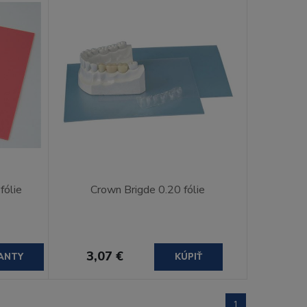
fólie
Crown Brigde 0.20 fólie
3,07 €
ANTY
KÚPIŤ
1