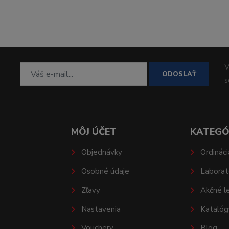
V
ODOSLAŤ
MÔJ ÚČET
KATEGÓ
Objednávky
Ordináci
Osobné údaje
Laborat
Zľavy
Akčné l
Nastavenia
Katalóg
Vouchery
Blog