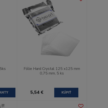
25ks
Fólie Hard Crystal 125 x125 mm
0,75 mm, 5 ks
5,54 €
ANTY
KÚPIŤ