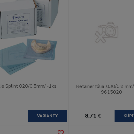
lie Splint 020/0,5mm/ -1ks
Retainer fólia .030/0,8 mm/
9615020
8,71 €
VARIANTY
KÚPI