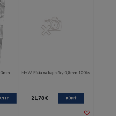
120mm
M+W Fólia na kapničky 0,6mm 100ks
21,78 €
ANTY
KÚPIŤ