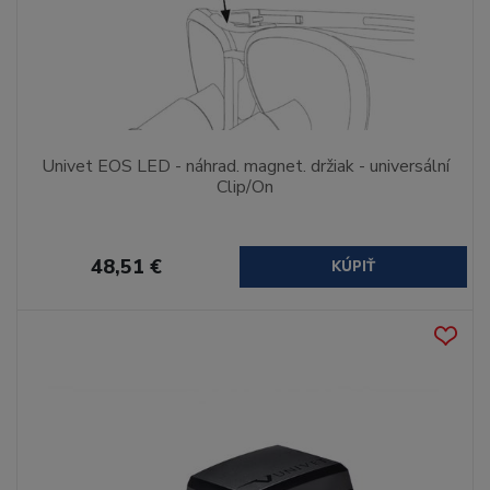
Univet EOS LED - náhrad. magnet. držiak - universální
Clip/On
48,51 €
KÚPIŤ