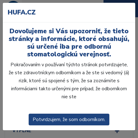
HUFA.CZ
Osvetlenie
Dovoľujeme si Vás upozorniť, že tieto
Úvod
Ordinácia
Lupové okuliare
Osvetlenie
stránky a informácie, ktoré obsahujú,
sú určené iba pre odbornú
stomatologickú verejnosť.
Pokračovaním v používaní týchto stránok potvrdzujete,
že ste zdravotníckym odborníkom a že ste si vedomý (á)
Laboratórium, Zub.
technika
rizík, ktoré sú spojené s tým, že sa zoznámite s
informáciami takto určenými pre prípad, že odborníkom
nie ste
Ordinácia
ODLTAČKOVANIE
Potvrdzujem, že som odborníkom.
VÝPLNE