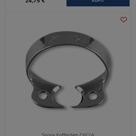
24,75 €
KÚPIŤ
Spona Kofferdam č.W2A