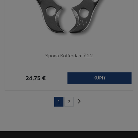
Spona Kofferdam č.22
24,75 €
KÚPIŤ
1
2