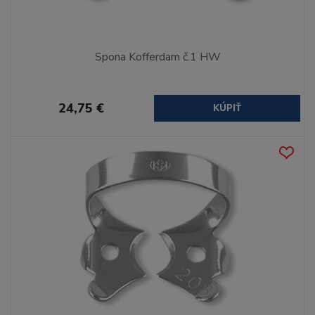
Spona Kofferdam č.1 HW
24,75 €
KÚPIŤ