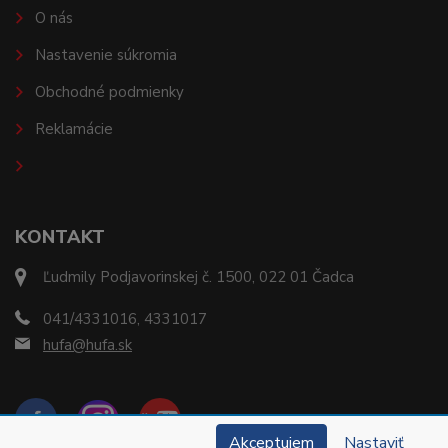
O nás
Nastavenie súkromia
Obchodné podmienky
Reklamácie
KONTAKT
Ľudmily Podjavorinskej č. 1500, 022 01 Čadca
041/4331016, 4331017
hufa@hufa.sk
Akceptujem
Nastaviť