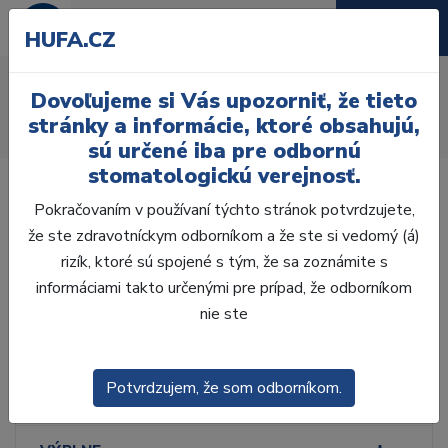
HUFA.CZ
Spony na premoláry
Dovoľujeme si Vás upozorniť, že tieto
Úvod
Ordinácia
Endodoncia
Kofferdam
Spony
stránky a informácie, ktoré obsahujú,
Spony na premoláry
sú určené iba pre odbornú
stomatologickú verejnosť.
Pokračovaním v používaní týchto stránok potvrdzujete,
že ste zdravotníckym odborníkom a že ste si vedomý (á)
rizík, ktoré sú spojené s tým, že sa zoznámite s
Laboratórium, Zub.
technika
informáciami takto určenými pre prípad, že odborníkom
nie ste
Ordinácia
Potvrdzujem, že som odborníkom.
ODLTAČKOVANIE