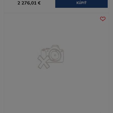
2 276,01 €
KÚPIŤ