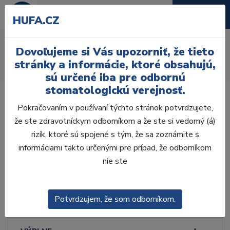
HUFA.CZ
3.5x zväčšenie
Dovoľujeme si Vás upozorniť, že tieto
Úvod
Ordinácia
Lupové okuliare
stránky a informácie, ktoré obsahujú,
Flip-Up (Universal)
Prizmatické
3.5x zväčšenie
sú určené iba pre odbornú
stomatologickú verejnosť.
Pokračovaním v používaní týchto stránok potvrdzujete,
že ste zdravotníckym odborníkom a že ste si vedomý (á)
rizík, ktoré sú spojené s tým, že sa zoznámite s
Laboratórium, Zub.
technika
informáciami takto určenými pre prípad, že odborníkom
nie ste
Ordinácia
Potvrdzujem, že som odborníkom.
ODLTAČKOVANIE