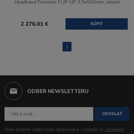
Headband Prismatic FLIP-UP 3,5x500mm, zelené
2 276,01 €
KÚPIŤ
1
ODBER NEWSLETTERU
ODOSLAŤ
Vaše osobné údaje budú spravované v súlade so
Zásadami