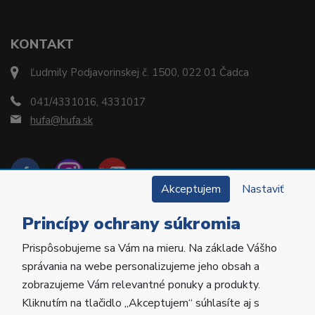
KONTAKT
Ľudmily Podjavorinskej č. 1500, 022 01 Čadca
041/4331016, 4331017
hufa@hufa.sk
Akceptujem
Nastaviť
Princípy ochrany súkromia
Prispôsobujeme sa Vám na mieru. Na základe Vášho
Copyright © 2022 Hu-Fa Dental a.s. Všetky práva
správania na webe personalizujeme jeho obsah a
vyhradené.
zobrazujeme Vám relevantné ponuky a produkty.
Kliknutím na tlačidlo „Akceptujem“ súhlasíte aj s