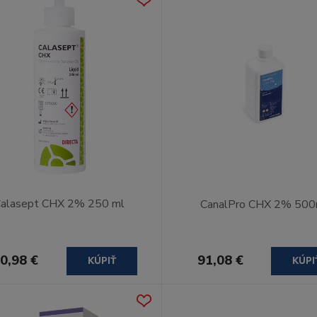
alasept CHX 2% 250 ml
CanalPro CHX 2% 500
0,98 €
91,08 €
KÚPIŤ
KÚPI