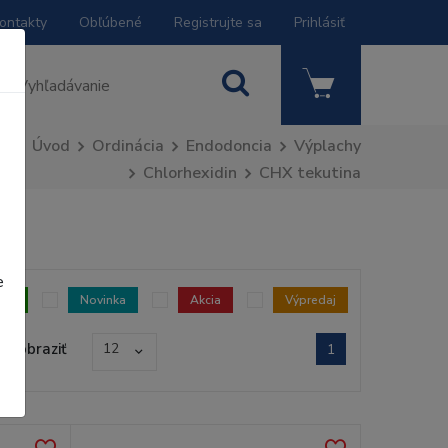
ontakty
Obľúbené
Registrujte sa
Prihlásiť
Úvod
Ordinácia
Endodoncia
Výplachy
Chlorhexidin
CHX tekutina
e
dom
Novinka
Akcia
Výpredaj
Zobraziť
12
1