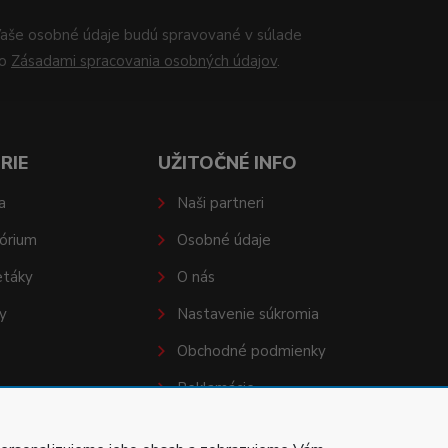
aše osobné údaje budú spravované v súlade
so
Zásadami spracovania osobných údajov
.
RIE
UŽITOČNÉ INFO
a
Naši partneri
órium
Osobné údaje
etáky
O nás
y
Nastavenie súkromia
Obchodné podmienky
Reklamácie