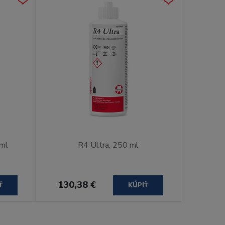
ml
R4 Ultra, 250 ml
130,38 €
Ť
KÚPIŤ