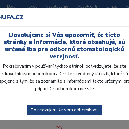
Blog
Travel
Vzdelávanie
Absolventi
O nás
K
HUFA.CZ
BORATÓRIUM
AKČNÉ LETÁKY
KATALÓGY
Dovoľujeme si Vás upozorniť, že tieto
stránky a informácie, ktoré obsahujú, sú
určené iba pre odbornú stomatologickú
verejnosť.
Pokračovaním v používaní týchto stránok potvrdzujete, že ste
zdravotníckym odborníkom a že ste si vedomý (á) rizík, ktoré sú
spojené s tým, že sa zoznámite s informáciami takto určenými pr
obca:
Skla
prípad, že odborníkom nie ste
enie
Predvolené
Potvrdzujem, že som odborníkom.