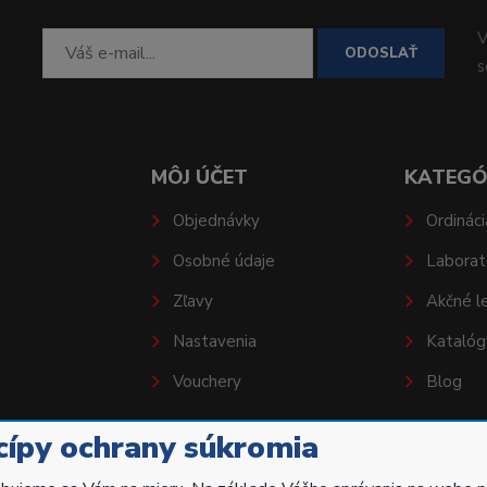
V
ODOSLAŤ
MÔJ ÚČET
KATEGÓ
Objednávky
Ordináci
Osobné údaje
Laborat
Zľavy
Akčné l
Nastavenia
Katalóg
Vouchery
Blog
cípy ochrany súkromia