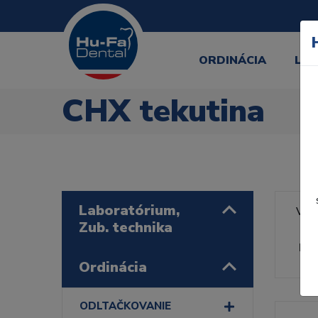
ORDINÁCIA
LA
CHX tekutina
Laboratórium,
Výr
Zub. technika
Rad
Ordinácia
ODLTAČKOVANIE