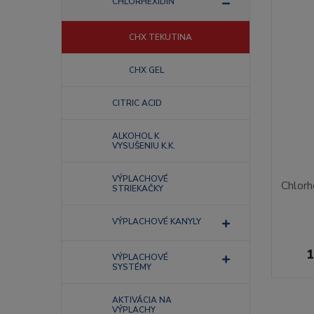
CHLORHEXIDIN
CHX TEKUTINA
CHX GEL
CITRIC ACID
ALKOHOL K
VYSUŠENIU K.K.
VÝPLACHOVÉ
Chlorh
STRIEKAČKY
VÝPLACHOVÉ KANYLY
1
VÝPLACHOVÉ
SYSTÉMY
AKTIVÁCIA NA
VÝPLACHY