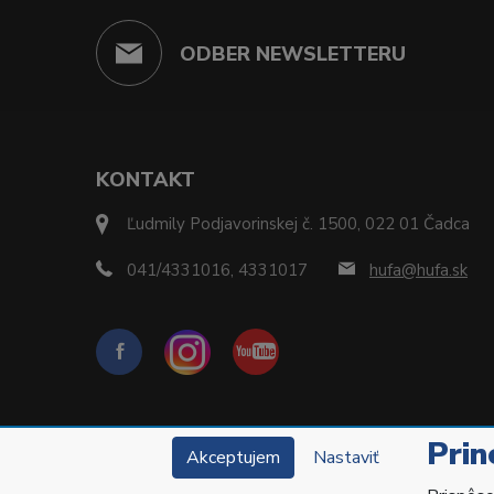
ODBER NEWSLETTERU
KONTAKT
Ľudmily Podjavorinskej č. 1500, 022 01 Čadca
041/4331016, 4331017
hufa@hufa.sk
Prin
Akceptujem
Nastaviť