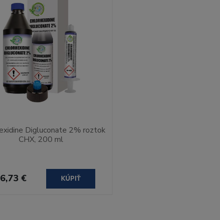
exidine Digluconate 2% roztok
CHX, 200 ml
6,73 €
KÚPIŤ