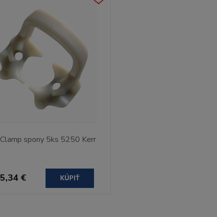
tClamp spony 5ks 5250 Kerr
5,34 €
KÚPIŤ