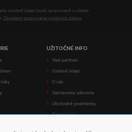
aše osobné údaje budú spravované v súlade
so
Zásadami spracovania osobných údajov
.
RIE
UŽITOČNÉ INFO
a
Naši partneri
órium
Osobné údaje
etáky
O nás
y
Nastavenie súkromia
Obchodné podmienky
Reklamácie