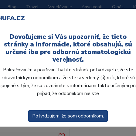
Blog
Travel
Vzdelávanie
Absolventi
O nás
K
HUFA.CZ
BORATÓRIUM
AKČNÉ LETÁKY
KATALÓGY
Dovoľujeme si Vás upozorniť, že tieto
stránky a informácie, ktoré obsahujú, sú
určené iba pre odbornú stomatologickú
verejnosť.
Pokračovaním v používaní týchto stránok potvrdzujete, že ste
zdravotníckym odborníkom a že ste si vedomý (á) rizík, ktoré sú
spojené s tým, že sa zoznámite s informáciami takto určenými pr
obca:
Skla
prípad, že odborníkom nie ste
enie
Predvolené
Potvrdzujem, že som odborníkom.