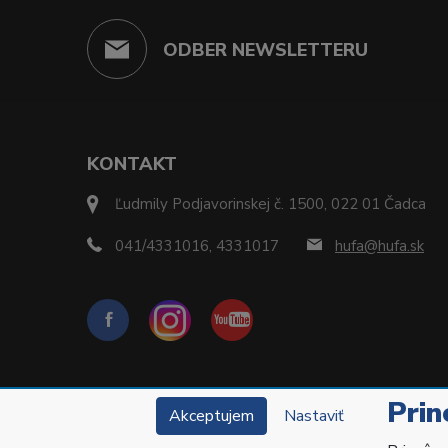
ODBER NEWSLETTERU
KONTAKT
Ľudmily Podjavorinskej č. 1500, 022 01 Čadca
041/4331016, 4331017
hufa@hufa.sk
Prin
Akceptujem
Nastaviť