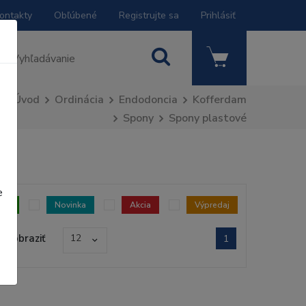
ontakty
Obľúbené
Registrujte sa
Prihlásiť
Úvod
Ordinácia
Endodoncia
Kofferdam
Spony
Spony plastové
e
dom
Novinka
Akcia
Výpredaj
Zobraziť
12
1