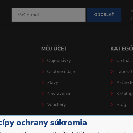
V
ODOSLAŤ
MÔJ ÚČET
KATEGÓ
Objednávky
Ordináci
Osobné údaje
Laborat
Zľavy
Akčné l
Nastavenia
Katalóg
Vouchery
Blog
cípy ochrany súkromia