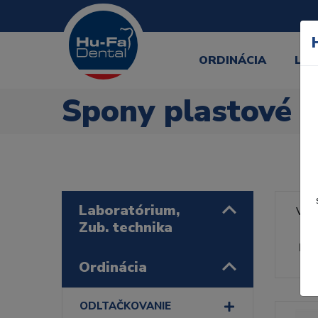
ORDINÁCIA
LA
Spony plastové
Laboratórium,
Výr
Zub. technika
Rad
Ordinácia
ODLTAČKOVANIE