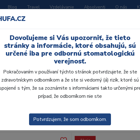
Blog
Travel
Vzdelávanie
Absolventi
O nás
K
HUFA.CZ
BORATÓRIUM
AKČNÉ LETÁKY
KATALÓGY
Dovoľujeme si Vás upozorniť, že tieto
ne vody
stránky a informácie, ktoré obsahujú, sú
určené iba pre odbornú stomatologickú
verejnosť.
Pokračovaním v používaní týchto stránok potvrdzujete, že ste
zdravotníckym odborníkom a že ste si vedomý (á) rizík, ktoré sú
spojené s tým, že sa zoznámite s informáciami takto určenými pr
obca:
Skla
prípad, že odborníkom nie ste
enie
Predvolené
Potvrdzujem, že som odborníkom.