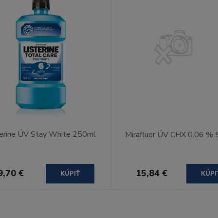
terine ÚV Stay White 250ml
Mirafluor ÚV CHX 0,06 %
9,70 €
15,84 €
KÚPIŤ
KÚPI