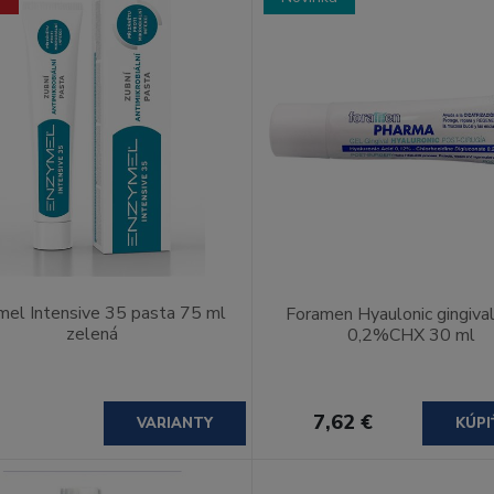
mel Intensive 35 pasta 75 ml
Foramen Hyaulonic gingival
zelená
0,2%CHX 30 ml
7,62 €
VARIANTY
KÚPI