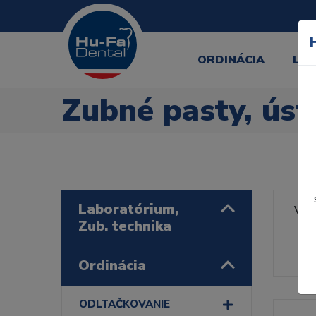
ORDINÁCIA
LA
Zubné pasty, úst
Laboratórium,
Výr
Zub. technika
Rad
Ordinácia
ODLTAČKOVANIE