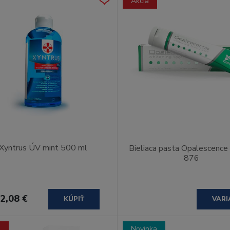
Akcia
Xyntrus ÚV mint 500 ml
Bieliaca pasta Opalescenc
876
2,08 €
KÚPIŤ
VARI
a
Novinka