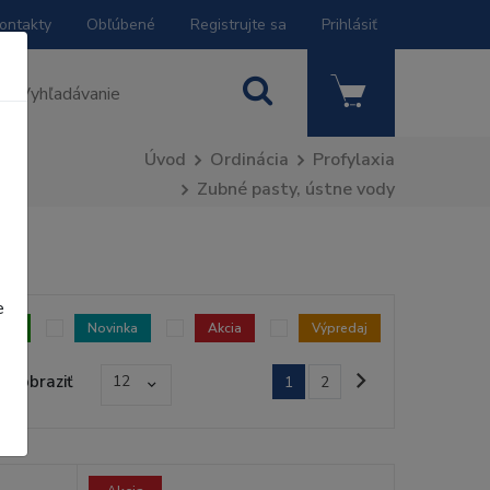
ontakty
Obľúbené
Registrujte sa
Prihlásiť
Úvod
Ordinácia
Profylaxia
Zubné pasty, ústne vody
e
dom
Novinka
Akcia
Výpredaj
Zobraziť
12
1
2