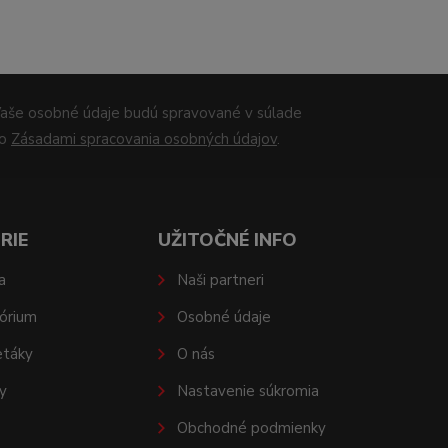
aše osobné údaje budú spravované v súlade
so
Zásadami spracovania osobných údajov
.
RIE
UŽITOČNÉ INFO
a
Naši partneri
órium
Osobné údaje
etáky
O nás
y
Nastavenie súkromia
Obchodné podmienky