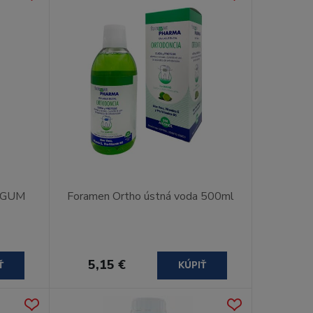
l GUM
Foramen Ortho ústná voda 500ml
5,15 €
Ť
KÚPIŤ