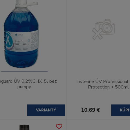
oguard ÚV 0,2%CHX, 5l bez
Listerine ÚV Professiona
pumpy
Protection + 500ml
10,69 €
VARIANTY
KÚPI