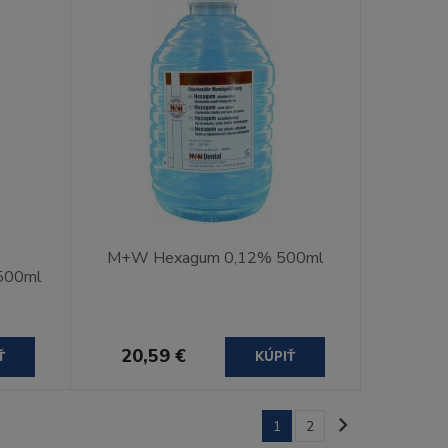
M+W Hexagum 0,12% 500ml
 500ml
20,59 €
Ť
KÚPIŤ
1
2