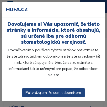
HUFA.CZ
Sady
Dovoľujeme si Vás upozorniť, že tieto
Úvod
Ordinácia
Prístroje
Ultrazvukové prístroje
stránky a informácie, ktoré obsahujú,
Koncovky
Sady
sú určené iba pre odbornú
stomatologickú verejnosť.
Pokračovaním v používaní týchto stránok potvrdzujete,
že ste zdravotníckym odborníkom a že ste si vedomý (á)
rizík, ktoré sú spojené s tým, že sa zoznámite s
Laboratórium, Zub.
technika
informáciami takto určenými pre prípad, že odborníkom
nie ste
Ordinácia
Potvrdzujem, že som odborníkom.
ODLTAČKOVANIE