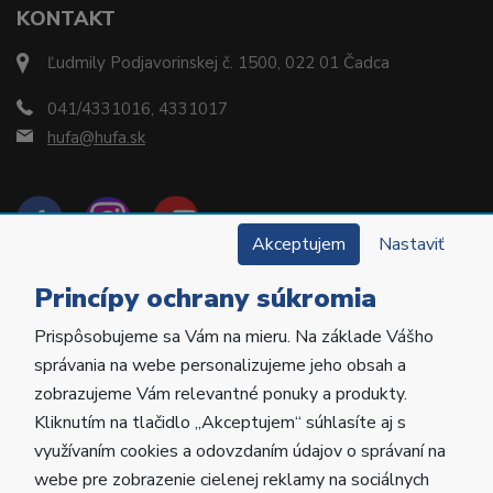
KONTAKT
Ľudmily Podjavorinskej č. 1500, 022 01 Čadca
041/4331016, 4331017
hufa@hufa.sk
Akceptujem
Nastaviť
Princípy ochrany súkromia
Prispôsobujeme sa Vám na mieru. Na základe Vášho
Copyright © 2022 Hu-Fa Dental a.s. Všetky práva
správania na webe personalizujeme jeho obsah a
vyhradené.
zobrazujeme Vám relevantné ponuky a produkty.
Kliknutím na tlačidlo „Akceptujem“ súhlasíte aj s
Vytvorila
Poctivá agentúra
.
využívaním cookies a odovzdaním údajov o správaní na
Prevádzkované na
ABRA Eshop
.
webe pre zobrazenie cielenej reklamy na sociálnych