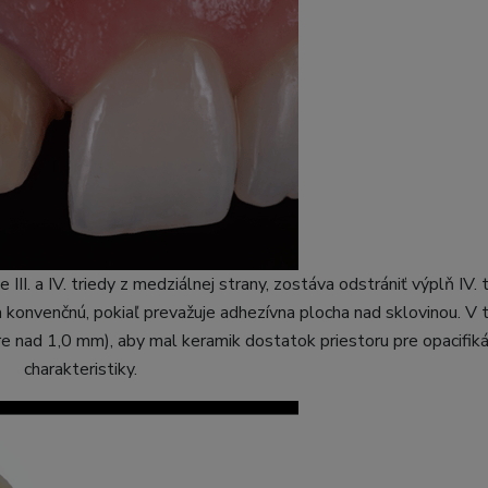
III. a IV. triedy z medziálnej strany, zostáva odstrániť výplň IV. 
a konvenčnú, pokiaľ prevažuje adhezívna plocha nad sklovinou. V
re nad 1,0 mm), aby mal keramik dostatok priestoru pre opacifiká
charakteristiky.