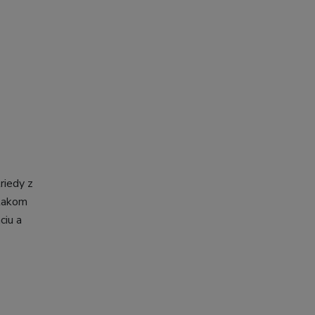
triedy z
 takom
ciu a