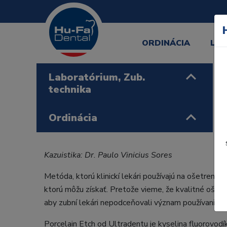
ORDINÁCIA
LA
Laboratórium, Zub.
technika
Ordinácia
Kazuistika: Dr. Paulo Vinicius Sores
Metóda, ktorú klinickí lekári používajú na ošetrenie
ktorú môžu získať. Pretože vieme, že kvalitné ošetre
aby zubní lekári nepodceňovali význam používania veľ
Porcelain Etch od Ultradentu je kyselina fluorovodí