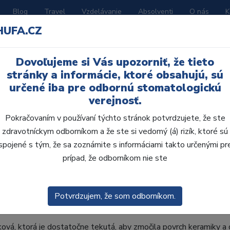
Blog
Travel
Vzdelávanie
Absolventi
O nás
K
HUFA.CZ
BORATÓRIUM
AKČNÉ LETÁKY
KATALÓGY
Dovoľujeme si Vás upozorniť, že tieto
stránky a informácie, ktoré obsahujú, sú
určené iba pre odbornú stomatologickú
verejnosť.
Pokračovaním v používaní týchto stránok potvrdzujete, že ste
zdravotníckym odborníkom a že ste si vedomý (á) rizík, ktoré sú
spojené s tým, že sa zoznámite s informáciami takto určenými pr
prípad, že odborníkom nie ste
 vnútorného povrchu keramickej náhrady, v podstate určuje kvalitu
nie keramiky vo všeobecnosti vedie k ideálnej úrovni väzby, je dô
Potvrdzujem, že som odborníkom.
mi kvalitných materiálov a ich vplyv na silu väzby.
ková, ktorá je dostatočne tekutá, aby zmočila povrch keramiky a 