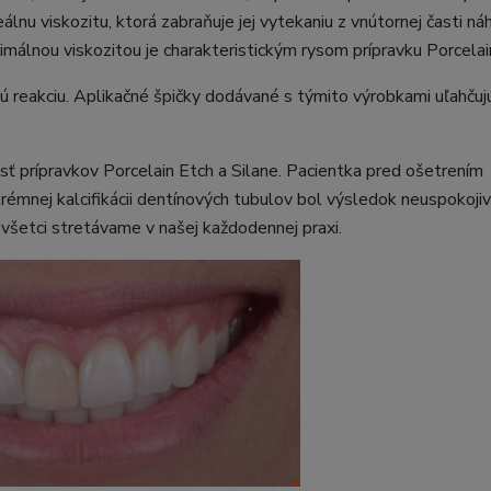
lnu viskozitu, ktorá zabraňuje jej vytekaniu z vnútornej časti ná
álnou viskozitou je charakteristickým rysom prípravku Porcelai
 reakciu. Aplikačné špičky dodávané s týmito výrobkami uľahčujú
sť prípravkov Porcelain Etch a Silane. Pacientka pred ošetrením
trémnej kalcifikácii dentínových tubulov bol výsledok neuspokojiv
šetci stretávame v našej každodennej praxi.