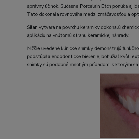
správny účinok. Súčasne Porcelain Etch ponúka aj ideá
Táto dokonalá rovnováha medzi zmáčavosťou a optim
Silan vytvára na povrchu keramiky dokonalú chemickú
aplikáciu na vnútornú stranu keramickej náhrady.
Nižšie uvedené klinické snímky demonštrujú funkčno
podstúpila endodontické bielenie, bohužiaľ kvôli ex
snímky sú podobné mnohým prípadom, s ktorými sa v