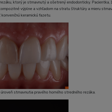
ezáku, ktorý je stmavnutý a ošetrený endodonticky. Pacientka, 
kompozitné výplne a vzhľadom na stratu štruktúry a mieru stmav
ť konvenčnú keramickú fazetu.
ci úroveň stmavnutia pravého horného stredného rezáka.