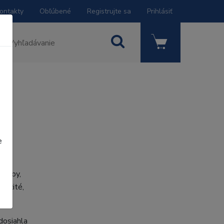
ontakty
Obľúbené
Registrujte sa
Prihlásiť
e
 väzby,
ležité,
dosiahla