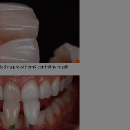
ľad na pravý horný centrálny rezák.