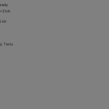
hrady.
n Etch.
 ich
ý. Tieto