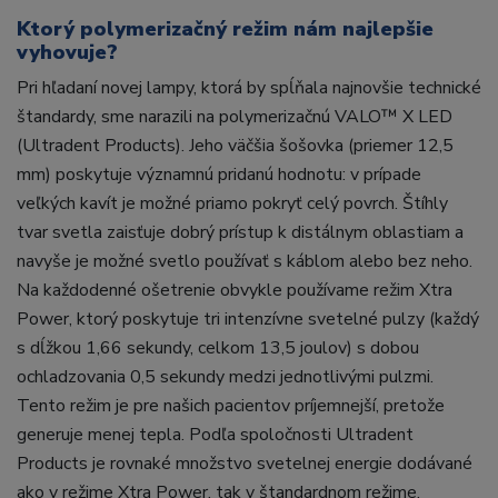
Ktorý polymerizačný režim nám najlepšie
vyhovuje?
Pri hľadaní novej lampy, ktorá by spĺňala najnovšie technické
štandardy, sme narazili na polymerizačnú VALO™ X LED
(Ultradent Products). Jeho väčšia šošovka (priemer 12,5
mm) poskytuje významnú pridanú hodnotu: v prípade
veľkých kavít je možné priamo pokryť celý povrch. Štíhly
tvar svetla zaisťuje dobrý prístup k distálnym oblastiam a
navyše je možné svetlo používať s káblom alebo bez neho.
Na každodenné ošetrenie obvykle používame režim Xtra
Power, ktorý poskytuje tri intenzívne svetelné pulzy (každý
s dĺžkou 1,66 sekundy, celkom 13,5 joulov) s dobou
ochladzovania 0,5 sekundy medzi jednotlivými pulzmi.
Tento režim je pre našich pacientov príjemnejší, pretože
generuje menej tepla. Podľa spoločnosti Ultradent
Products je rovnaké množstvo svetelnej energie dodávané
ako v režime Xtra Power, tak v štandardnom režime.