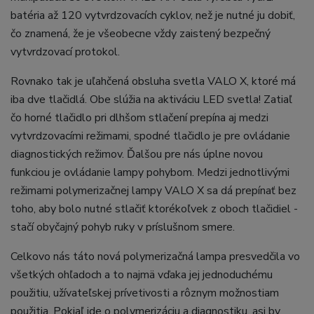
batéria až 120 vytvrdzovacích cyklov, než je nutné ju dobiť,
čo znamená, že je všeobecne vždy zaistený bezpečný
vytvrdzovací protokol.
Rovnako tak je uľahčená obsluha svetla VALO X, ktoré má
iba dve tlačidlá. Obe slúžia na aktiváciu LED svetla! Zatiaľ
čo horné tlačidlo pri dlhšom stlačení prepína aj medzi
vytvrdzovacími režimami, spodné tlačidlo je pre ovládanie
diagnostických režimov. Ďalšou pre nás úplne novou
funkciou je ovládanie lampy pohybom. Medzi jednotlivými
režimami polymerizačnej lampy VALO X sa dá prepínať bez
toho, aby bolo nutné stlačiť ktorékoľvek z oboch tlačidiel -
stačí obyčajný pohyb ruky v príslušnom smere.
Celkovo nás táto nová polymerizačná lampa presvedčila vo
všetkých ohľadoch a to najmä vďaka jej jednoduchému
použitiu, užívateľskej prívetivosti a rôznym možnostiam
použitia. Pokiaľ ide o polymerizáciu a diagnostiku, asi by