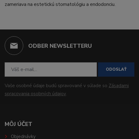
zameriava na estetickú stomatológiu a endodonciu.
ODBER NEWSLETTERU
ODOSLAŤ
Vaše osobné údaje budú spravované v súlade so
Zásadami
spracovania osobných údajov
.
MÔJ ÚČET
Objednávky