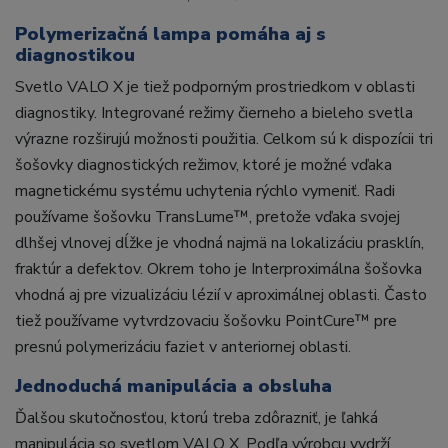
Polymerizačná lampa pomáha aj s
diagnostikou
Svetlo VALO X je tiež podporným prostriedkom v oblasti
diagnostiky. Integrované režimy čierneho a bieleho svetla
výrazne rozširujú možnosti použitia. Celkom sú k dispozícii tri
šošovky diagnostických režimov, ktoré je možné vďaka
magnetickému systému uchytenia rýchlo vymeniť. Radi
používame šošovku TransLume™, pretože vďaka svojej
dlhšej vlnovej dĺžke je vhodná najmä na lokalizáciu prasklín,
fraktúr a defektov. Okrem toho je Interproximálna šošovka
vhodná aj pre vizualizáciu lézií v aproximálnej oblasti. Často
tiež používame vytvrdzovaciu šošovku PointCure™ pre
presnú polymerizáciu faziet v anteriornej oblasti.
Jednoduchá manipulácia a obsluha
Ďalšou skutočnosťou, ktorú treba zdôrazniť, je ľahká
manipulácia so svetlom VALO X. Podľa výrobcu vydrží