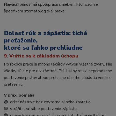
Najväčší prínos má spolupráca s niekým, kto rozumie
špecifikám stomatologickej praxe.
Bolesť rúk a zápästia: tiché
preťaženie,
ktoré sa ľahko prehliadne
9. Vráťte sa k základom úchopu
Po rokoch praxe si mnoho lekárov vytvorí vlastné zvyky. Nie
všetky sú ale pre ruku šetrné. Príliš silný stisk, neprirodzené
postavenie prstov alebo prehnané ohnutie zápästia vedie k
preťaženiu.
V praxi pomáha:
🔵 držať nástroje bez zbytočne silného zovretia
🔵 strážiť neutrálne postavenie zápästia
🔵 priebežne kontrolovať, či pri práci zbytočne netlačíte