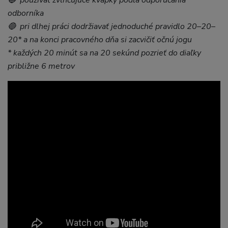
odborníka
🔵 pri dlhej práci dodržiavať jednoduché pravidlo 20–20–
20* a na konci pracovného dňa si zacvičiť očnú jogu
* každých 20 minút sa na 20 sekúnd pozrieť do diaľky
približne 6 metrov