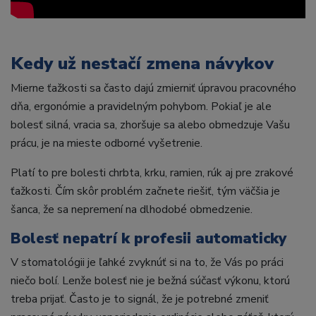
Kedy už nestačí zmena návykov
Mierne ťažkosti sa často dajú zmierniť úpravou pracovného
dňa, ergonómie a pravidelným pohybom. Pokiaľ je ale
bolesť silná, vracia sa, zhoršuje sa alebo obmedzuje Vašu
prácu, je na mieste odborné vyšetrenie.
Platí to pre bolesti chrbta, krku, ramien, rúk aj pre zrakové
ťažkosti. Čím skôr problém začnete riešiť, tým väčšia je
šanca, že sa nepremení na dlhodobé obmedzenie.
Bolesť nepatrí k profesii automaticky
V stomatológii je ľahké zvyknúť si na to, že Vás po práci
niečo bolí. Lenže bolesť nie je bežná súčasť výkonu, ktorú
treba prijať. Často je to signál, že je potrebné zmeniť