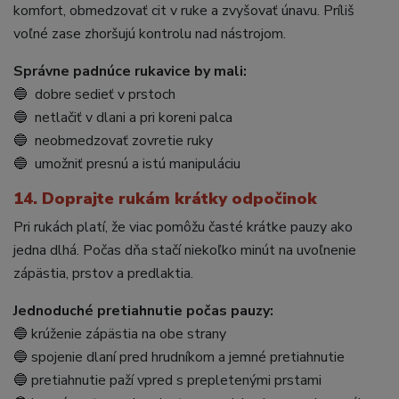
komfort, obmedzovať cit v ruke a zvyšovať únavu. Príliš
voľné zase zhoršujú kontrolu nad nástrojom.
Správne padnúce rukavice by mali:
🔵 dobre sedieť v prstoch
🔵 netlačiť v dlani a pri koreni palca
🔵 neobmedzovať zovretie ruky
🔵 umožniť presnú a istú manipuláciu
14. Doprajte rukám krátky odpočinok
Pri rukách platí, že viac pomôžu časté krátke pauzy ako
jedna dlhá. Počas dňa stačí niekoľko minút na uvoľnenie
zápästia, prstov a predlaktia.
Jednoduché pretiahnutie počas pauzy:
🔵 krúženie zápästia na obe strany
🔵 spojenie dlaní pred hrudníkom a jemné pretiahnutie
🔵 pretiahnutie paží vpred s prepletenými prstami