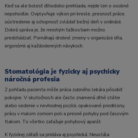
Keď sa ale bolesť dlhodobo prehliada, nejde len o osobné
nepohodlie. Ovplyvňuje výkon pri kresle, presnosť práce,
sústredenie aj schopnosť zvládať bežný deň v ordinácii.
Dobrá správa je, že mnohým ťažkostiam možno
predchádzať. Pomáhajú drobné zmeny v organizácii dňa,
ergonómii aj každodenných návykoch.
Stomatológia je fyzicky aj psychicky
náročná profesia
Z pohľadu pacienta môže práca zubného lekára pôsobiť
pokojne. V skutočnosti ale často znamená dlhé státie
alebo sedenie v nevhodnej pozícii, opakované predklony,
prácu v malom zornom poli a presné pohyby pod časovým
tlakom. To všetko zaťažuje pohybový aparát.
K fyzickej záťaži sa pridáva aj psychická. Neustála