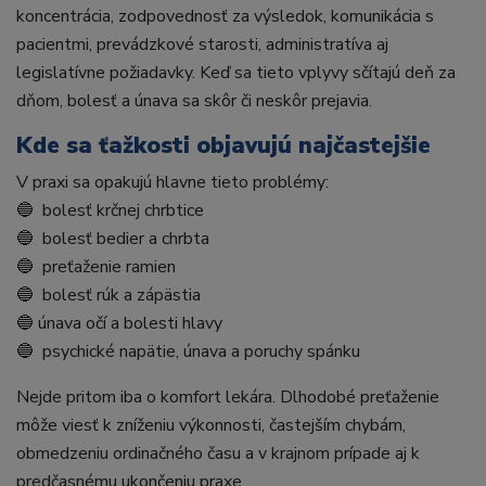
koncentrácia, zodpovednosť za výsledok, komunikácia s
pacientmi, prevádzkové starosti, administratíva aj
legislatívne požiadavky. Keď sa tieto vplyvy sčítajú deň za
dňom, bolesť a únava sa skôr či neskôr prejavia.
Kde sa ťažkosti objavujú najčastejšie
V praxi sa opakujú hlavne tieto problémy:
🔵 bolesť krčnej chrbtice
🔵 bolesť bedier a chrbta
🔵 preťaženie ramien
🔵 bolesť rúk a zápästia
🔵 únava očí a bolesti hlavy
🔵 psychické napätie, únava a poruchy spánku
Nejde pritom iba o komfort lekára. Dlhodobé preťaženie
môže viesť k zníženiu výkonnosti, častejším chybám,
obmedzeniu ordinačného času a v krajnom prípade aj k
predčasnému ukončeniu praxe.