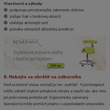
Vlastnosti a výhody:
🔵 podporuje prirodzenejšie zakrivenie chrbtice
🔵 znižuje tlak v bedrovej oblasti
🔵 uľahčuje aktívnejší sed
🔵 pomáha obmedziť dlhodobý predklon
8. Nebojte sa obrátiť na odborníka
Keď sa bolesť vracia, nestačí ju len „vydržať“. Fyzioterapeut
môže odhaliť chybné pohybové návyky a naučiť vás, ako telo
pri práci menej preťažovať. Ergonomicky zameraný
špecialista môže pomôcť priamo s usporiadaním pracoviska.