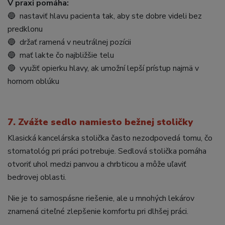
V praxi pomáha:
🔵 nastaviť hlavu pacienta tak, aby ste dobre videli bez
predklonu
🔵 držať ramená v neutrálnej pozícii
🔵 mať lakte čo najbližšie telu
🔵 využiť opierku hlavy, ak umožní lepší prístup najmä v
hornom oblúku
7.
Zvážte sedlo namiesto bežnej stoličky
Klasická kancelárska stolička často nezodpovedá tomu, čo
stomatológ pri práci potrebuje. Sedlová stolička pomáha
otvoriť uhol medzi panvou a chrbticou a môže uľaviť
bedrovej oblasti.
Nie je to samospásne riešenie, ale u mnohých lekárov
znamená citeľné zlepšenie komfortu pri dlhšej práci.