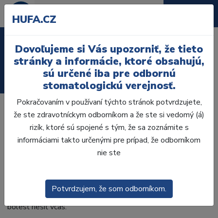
HUFA.CZ
Laboratórium, Zub.
Dovoľujeme si Vás upozorniť, že tieto
technika
stránky a informácie, ktoré obsahujú,
sú určené iba pre odbornú
Ordinácia
stomatologickú verejnosť.
Pokračovaním v používaní týchto stránok potvrdzujete,
Bolesť nie je len problémom pacienta.
že ste zdravotníckym odborníkom a že ste si vedomý (á)
Ovplyvňuje aj vás v ordinácii.
rizík, ktoré sú spojené s tým, že sa zoznámite s
informáciami takto určenými pre prípad, že odborníkom
Bolesť pri práci v stomatológii sa často berie ako niečo
nie ste
„normálne“. Bolesť chrbta, stuhnutý krk, preťažené ramená,
unavené oči alebo kŕče v rukách. K tomu psychická záťaž,
vysoké sústredenie a tlak spojený s chodom ordinácie.
Potvrdzujem, že som odborníkom.
Pritom práve zubní lekári dobre vedia, aké dôležité je
bolesť riešiť včas.