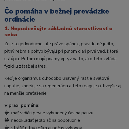
Čo pomáha v bežnej prevádzke
ordinácie
1. Nepodceňujte základnú starostlivosť o
seba
Znie to jednoducho, ale práve spánok, pravidelné jedlo,
pitný režim a pohyb bývajú pri plnom diári prvé veci, ktoré
ustúpia. Pritom majú priamy vplyv na to, ako telo zvláda
fyzickú záťaž aj stres.
Keď je organizmus dlhodobo unavený, rastie svalové
napätie, zhoršuje sa regenerácia a telo reaguje citlivejšie aj
na menšie preťaženie.
V praxi pomáha:
🔵 mať v diári pevne vyhradený čas na pauzu
🔵 neodkladať jedlo až na popoludnie
🔵 strážiť pitný režim aj počas výkonov