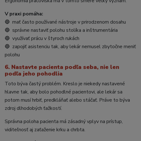
Ergonómia pracoviska má v tomto smere veľký význam.
V praxi pomáha:
🔵 mať často používané nástroje v prirodzenom dosahu
🔵 správne nastaviť polohu stolíka a inštrumentária
🔵 využívať prácu v štyroch rukách
🔵 zapojiť asistenciu tak, aby lekár nemusel zbytočne meniť
polohu
6. Nastavte pacienta podľa seba, nie len
podľa jeho pohodlia
Toto býva častý problém. Kreslo je niekedy nastavené
hlavne tak, aby bolo pohodlné pacientovi, ale lekár sa
potom musí hrbiť, predkláňať alebo stáčať. Práve to býva
zdroj dlhodobých ťažkostí.
Správna poloha pacienta má zásadný vplyv na prístup,
viditeľnosť aj zaťaženie krku a chrbta.