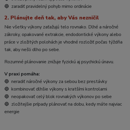
🔵 zaradiť pravidelný pohyb mimo ordinácie
2. Plánujte deň tak, aby Vás nezničil
Nie všetky výkony zaťažujú telo rovnako. Dlhé a náročné
zákroky, opakované extrakcie, endodontické výkony alebo
práce v zložitých polohách je vhodné rozložiť počas týždňa
tak, aby nešli dlho po sebe.
Rozumné plánovanie znižuje fyzickú aj psychickú únavu.
V praxi pomáha:
🔵 neradiť náročné výkony za sebou bez prestávky
🔵 kombinovať dlhšie výkony s kratšími kontrolami
🔵 neopakovať celý blok rovnakých výkonov po sebe
🔵 zložitejšie prípady plánovať na dobu, kedy máte najviac
energie