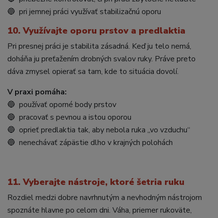
🔵 pri jemnej práci využívať stabilizačnú oporu
10. Využívajte oporu prstov a predlaktia
Pri presnej práci je stabilita zásadná. Keď ju telo nemá,
doháňa ju preťažením drobných svalov ruky. Práve preto
dáva zmysel opierať sa tam, kde to situácia dovolí.
V praxi pomáha:
🔵 používať oporné body prstov
🔵 pracovať s pevnou a istou oporou
🔵 oprieť predlaktia tak, aby nebola ruka „vo vzduchu“
🔵 nenechávať zápästie dlho v krajných polohách
11. Vyberajte nástroje, ktoré šetria ruku
Rozdiel medzi dobre navrhnutým a nevhodným nástrojom
spoznáte hlavne po celom dni. Váha, priemer rukoväte,