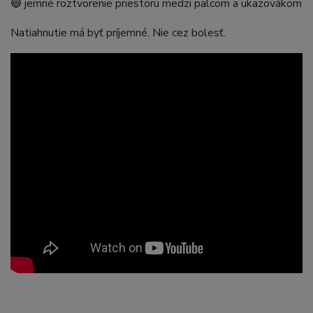
🔵 jemné roztvorenie priestoru medzi palcom a ukazovákom
Natiahnutie má byť príjemné. Nie cez bolesť.