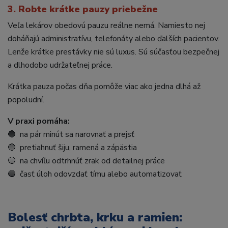
3. Robte krátke pauzy priebežne
Veľa lekárov obedovú pauzu reálne nemá. Namiesto nej
doháňajú administratívu, telefonáty alebo ďalších pacientov.
Lenže krátke prestávky nie sú luxus. Sú súčasťou bezpečnej
a dlhodobo udržateľnej práce.
Krátka pauza počas dňa pomôže viac ako jedna dlhá až
popoludní.
V praxi pomáha:
🔵 na pár minút sa narovnať a prejsť
🔵 pretiahnuť šiju, ramená a zápästia
🔵 na chvíľu odtrhnúť zrak od detailnej práce
🔵 časť úloh odovzdať tímu alebo automatizovať
Bolesť chrbta, krku a ramien: