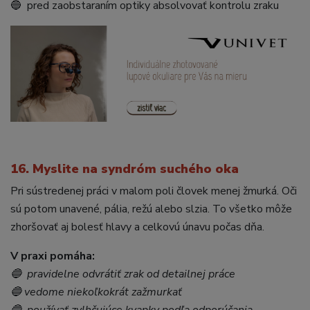
🔵 pred zaobstaraním optiky absolvovať kontrolu zraku
16. Myslite na syndróm suchého oka
Pri sústredenej práci v malom poli človek menej žmurká. Oči
sú potom unavené, pália, režú alebo slzia. To všetko môže
zhoršovať aj bolesť hlavy a celkovú únavu počas dňa.
V praxi pomáha:
🔵 pravidelne odvrátiť zrak od detailnej práce
🔵 vedome niekoľkokrát zažmurkať
🔵 používať zvlhčujúce kvapky podľa odporúčania