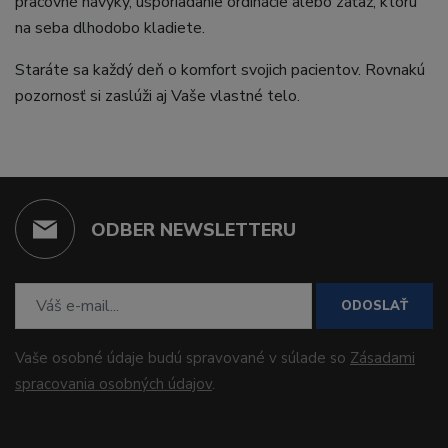
pracovné návyky, usporiadanie ordinácie alebo záťaž, ktorú
na seba dlhodobo kladiete.
Staráte sa každý deň o komfort svojich pacientov. Rovnakú
pozornosť si zaslúži aj Vaše vlastné telo.
ODBER NEWSLETTERU
ODOSLAŤ
Vaše osobné údaje budú spravované v súlade so
Zásadami
spracovania osobných údajov
.