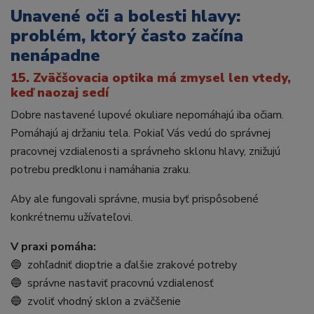
Unavené oči a bolesti hlavy:
problém, ktorý často začína
nenápadne
15. Zväčšovacia optika má zmysel len vtedy,
keď naozaj sedí
Dobre nastavené lupové okuliare nepomáhajú iba očiam.
Pomáhajú aj držaniu tela. Pokiaľ Vás vedú do správnej
pracovnej vzdialenosti a správneho sklonu hlavy, znižujú
potrebu predklonu i namáhania zraku.
Aby ale fungovali správne, musia byť prispôsobené
konkrétnemu užívateľovi.
V praxi pomáha:
🔵 zohľadniť dioptrie a ďalšie zrakové potreby
🔵 správne nastaviť pracovnú vzdialenosť
🔵 zvoliť vhodný sklon a zväčšenie