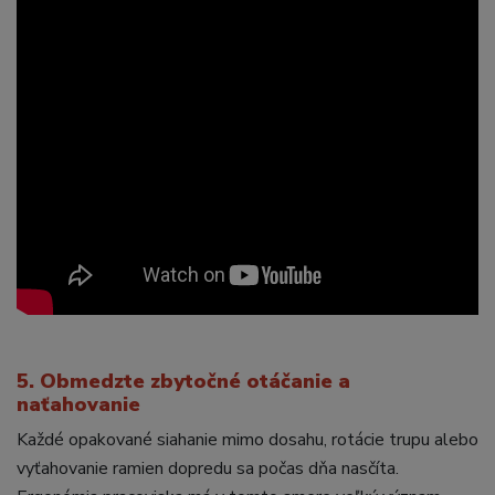
5. Obmedzte zbytočné otáčanie a
naťahovanie
Každé opakované siahanie mimo dosahu, rotácie trupu alebo
vyťahovanie ramien dopredu sa počas dňa nasčíta.