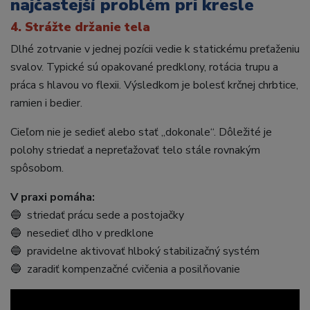
najčastejší problém pri kresle
4. Strážte držanie tela
Dlhé zotrvanie v jednej pozícii vedie k statickému preťaženiu
svalov. Typické sú opakované predklony, rotácia trupu a
práca s hlavou vo flexii. Výsledkom je bolesť krčnej chrbtice,
ramien i bedier.
Cieľom nie je sedieť alebo stať „dokonale“. Dôležité je
polohy striedať a nepreťažovať telo stále rovnakým
spôsobom.
V praxi pomáha:
🔵 striedať prácu sede a postojačky
🔵 nesedieť dlho v predklone
🔵 pravidelne aktivovať hlboký stabilizačný systém
🔵 zaradiť kompenzačné cvičenia a posilňovanie