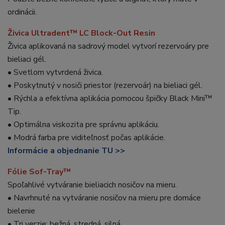
ordinácii.
Živica Ultradent™ LC Block-Out Resin
Živica aplikovaná na sadrový model vytvorí rezervoáry pre
bieliaci gél.
• Svetlom vytvrdená živica.
• Poskytnutý v nosiči priestor (rezervoár) na bieliaci gél.
• Rýchla a efektívna aplikácia pomocou špičky Black Mini™
Tip.
• Optimálna viskozita pre správnu aplikáciu.
• Modrá farba pre viditeľnosť počas aplikácie.
Informácie a objednanie TU >>
Fólie Sof-Tray™
Spoľahlivé vytváranie bieliacich nosičov na mieru.
• Navrhnuté na vytváranie nosičov na mieru pre domáce
bielenie
• Tri verzie: bežná, stredná, silná