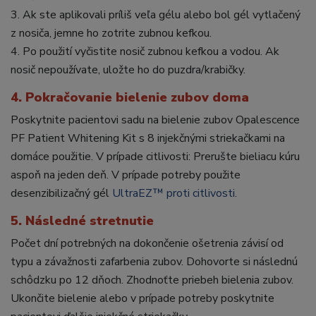
3. Ak ste aplikovali príliš veľa gélu alebo bol gél vytlačený
z nosiča, jemne ho zotrite zubnou kefkou.
4. Po použití vyčistite nosič zubnou kefkou a vodou. Ak
nosič nepoužívate, uložte ho do puzdra/krabičky.
4. Pokračovanie bielenie zubov doma
Poskytnite pacientovi sadu na bielenie zubov Opalescence
PF Patient Whitening Kit s 8 injekčnými striekačkami na
domáce použitie. V prípade citlivosti: Prerušte bieliacu kúru
aspoň na jeden deň. V prípade potreby použite
desenzibilizačný gél
UltraEZ™ proti citlivosti
.
5. Následné stretnutie
Počet dní potrebných na dokončenie ošetrenia závisí od
typu a závažnosti zafarbenia zubov. Dohovorte si následnú
schôdzku po 12 dňoch. Zhodnoťte priebeh bielenia zubov.
Ukončite bielenie alebo v prípade potreby poskytnite