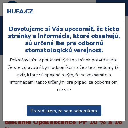
HUFA.CZ
Laboratórium, Zub.
Dovoľujeme si Vás upozorniť, že tieto
technika
stránky a informácie, ktoré obsahujú,
sú určené iba pre odbornú
Ordinácia
stomatologickú verejnosť.
Pokračovaním v používaní týchto stránok potvrdzujete,
Profesionálne bielenie zubov s
že ste zdravotníckym odborníkom a že ste si vedomý (á)
individuálnymi nosičmi
rizík, ktoré sú spojené s tým, že sa zoznámite s
Kozmetické bielenie zubov s
informáciami takto určenými pre prípad, že odborníkom
Opalescence™ PF 10% a 16
nie ste
Sprievodca krok za krokom
Potvrdzujem, že som odborníkom.
Bielenie Opalescence PF 10 % a 16