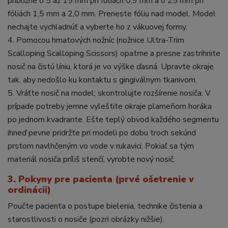
približne o 5 až 15 mm pri fóliách 0,9 mm a o 25 mm pri
fóliách 1,5 mm a 2,0 mm. Preneste fóliu nad model. Model
nechajte vychladnúť a vyberte ho z vákuovej formy.
4. Pomocou hmatových nožníc (nožnice Ultra-Trim
Scalloping Scalloping Scissors) opatrne a presne zastrihnite
nosič na čistú líniu, ktorá je vo výške ďasná. Upravte okraje
tak, aby nedošlo ku kontaktu s gingiválnym tkanivom.
5. Vráťte nosič na model; skontrolujte rozšírenie nosiča. V
prípade potreby jemne vyleštite okraje plameňom horáka
po jednom kvadrante. Ešte teplý obvod každého segmentu
ihneď pevne pridržte pri modeli po dobu troch sekúnd
prstom navlhčeným vo vode v rukavici. Pokiaľ sa tým
materiál nosiča príliš stenčí, vyrobte nový nosič.
3. Pokyny pre pacienta (prvé ošetrenie v
ordinácii)
Poučte pacienta o postupe bielenia, technike čistenia a
starostlivosti o nosiče (pozri obrázky nižšie).