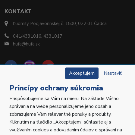
KONTAKT
Ľudmily Podjavorinskej č. 1500, 022 01 Čadca
041/4331016, 4331017
hufa@hufa.sk
Akceptujem
Nastaviť
Princípy ochrany súkromia
Prispôsobujeme sa Vám na mieru. Na základe Vášho
Copyright © 2022 Hu-Fa Dental a.s. Všetky práva
správania na webe personalizujeme jeho obsah a
vyhradené.
zobrazujeme Vám relevantné ponuky a produkty.
Kliknutím na tlačidlo „Akceptujem“ súhlasíte aj s
Vytvorila
Poctivá agentúra
.
využívaním cookies a odovzdaním údajov o správaní na