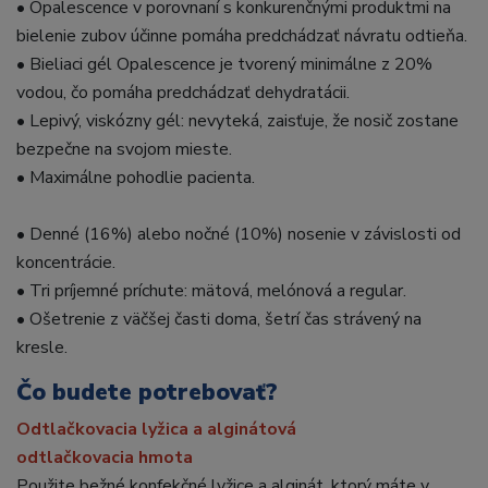
• Opalescence v porovnaní s konkurenčnými produktmi na
bielenie zubov účinne pomáha predchádzať návratu odtieňa.
• Bieliaci gél Opalescence je tvorený minimálne z 20%
vodou, čo pomáha predchádzať dehydratácii.
• Lepivý, viskózny gél: nevyteká, zaisťuje, že nosič zostane
bezpečne na svojom mieste.
• Maximálne pohodlie pacienta.
• Denné (16%) alebo nočné (10%) nosenie v závislosti od
koncentrácie.
• Tri príjemné príchute: mätová, melónová a regular.
• Ošetrenie z väčšej časti doma, šetrí čas strávený na
kresle.
Čo budete potrebovať?
Odtlačkovacia lyžica a alginátová
odtlačkovacia hmota
Použite bežné konfekčné lyžice a alginát, ktorý máte v