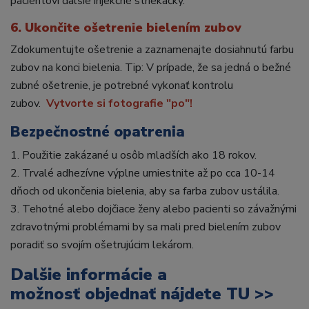
pacientovi ďalšie injekčné striekačky.
6. Ukončite ošetrenie bielením zubov
Zdokumentujte ošetrenie a zaznamenajte dosiahnutú farbu
zubov na konci bielenia. Tip: V prípade, že sa jedná o bežné
zubné ošetrenie, je potrebné vykonať kontrolu
zubov.
Vytvorte si fotografie "po"!
Bezpečnostné opatrenia
1. Použitie zakázané u osôb mladších ako 18 rokov.
2. Trvalé adhezívne výplne umiestnite až po cca 10-14
dňoch od ukončenia bielenia, aby sa farba zubov ustálila.
3. Tehotné alebo dojčiace ženy alebo pacienti so závažnými
zdravotnými problémami by sa mali pred bielením zubov
poradiť so svojím ošetrujúcim lekárom.
Dalšie informácie a
možnosť objednať
nájdete TU >>