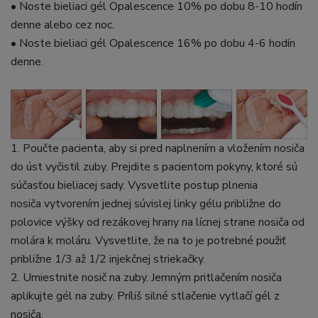
• Noste bieliaci gél Opalescence 10% po dobu 8-10 hodín
denne alebo cez noc.
• Noste bieliaci gél Opalescence 16% po dobu 4-6 hodín
denne.
1. Poučte pacienta, aby si pred naplnením a vložením nosiča
do úst vyčistil zuby. Prejdite s pacientom pokyny, ktoré sú
súčasťou bieliacej sady. Vysvetlite postup plnenia
nosiča vytvorením jednej súvislej linky gélu približne do
polovice výšky od rezákovej hrany na lícnej strane nosiča od
molára k moláru. Vysvetlite, že na to je potrebné použiť
približne 1/3 až 1/2 injekčnej striekačky.
2. Umiestnite nosič na zuby. Jemným pritlačením nosiča
aplikujte gél na zuby. Príliš silné stlačenie vytlačí gél z
nosiča.