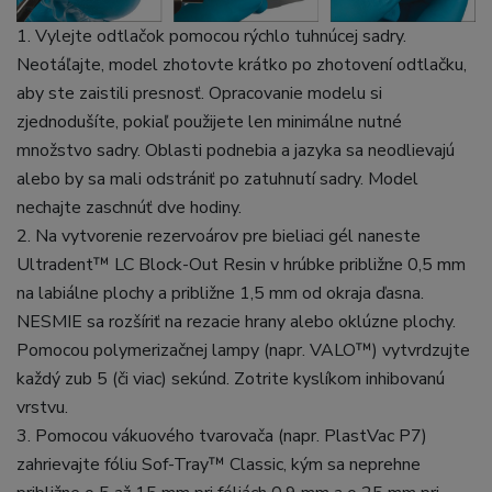
1. Vylejte odtlačok pomocou rýchlo tuhnúcej sadry.
Neotáľajte, model zhotovte krátko po zhotovení odtlačku,
aby ste zaistili presnosť. Opracovanie modelu si
zjednodušíte, pokiaľ použijete len minimálne nutné
množstvo sadry. Oblasti podnebia a jazyka sa neodlievajú
alebo by sa mali odstrániť po zatuhnutí sadry. Model
nechajte zaschnúť dve hodiny.
2. Na vytvorenie rezervoárov pre bieliaci gél naneste
Ultradent™ LC Block-Out Resin v hrúbke približne 0,5 mm
na labiálne plochy a približne 1,5 mm od okraja ďasna.
NESMIE sa rozšíriť na rezacie hrany alebo oklúzne plochy.
Pomocou polymerizačnej lampy (napr. VALO™) vytvrdzujte
každý zub 5 (či viac) sekúnd. Zotrite kyslíkom inhibovanú
vrstvu.
3. Pomocou vákuového tvarovača (napr. PlastVac P7)
zahrievajte fóliu Sof-Tray™ Classic, kým sa neprehne