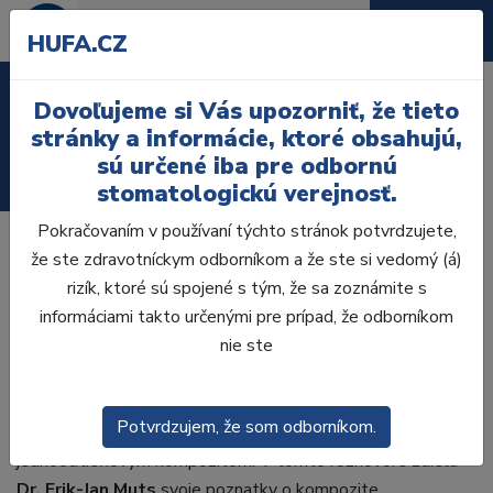
HUFA.CZ
Laboratórium, Zub.
Dovoľujeme si Vás upozorniť, že tieto
technika
stránky a informácie, ktoré obsahujú,
sú určené iba pre odbornú
Ordinácia
stomatologickú verejnosť.
Pokračovaním v používaní týchto stránok potvrdzujete,
že ste zdravotníckym odborníkom a že ste si vedomý (á)
Vývoj moderných kompozitných materiálov ponúka
rizík, ktoré sú spojené s tým, že sa zoznámite s
stomatológom množstvo možností, ako dosahovať stále
informáciami takto určenými pre prípad, že odborníkom
účinnejšie výsledky z estetického aj funkčného hľadiska. Na
nie ste
začiatku vývoja obsahovali kompozitné systémy iba
niekoľko odtieňov. V priebehu rokov sa škála odtieňov
postupne výrazne rozšírila. Súčasný trend však smeruje
Potvrdzujem, že som odborníkom.
opačným smerom – k jednoduchším systémom a tzv.
jednoodtieňovým kompozitom. V tomto rozhovore zdieľa
Dr. Erik-Jan Muts
svoje poznatky o kompozite