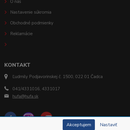
O nás
Nastavenie súkromia
Obchodné podmienky
Reklamácie
KONTAKT
Ľudmily Podjavorinskej č. 1500, 022 01 Čadca
041/4331016, 4331017
hufa@hufa.sk
Akceptujem
Nastaviť