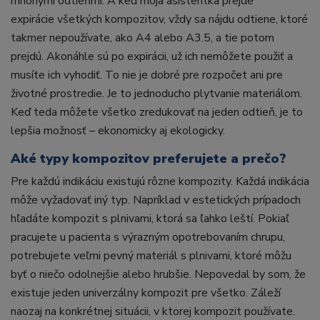
mnohými odtieňmi. A keď moja asistentka prejde
expirácie všetkých kompozitov, vždy sa nájdu odtiene, ktoré
takmer nepoužívate, ako A4 alebo A3.5, a tie potom
prejdú. Akonáhle sú po expirácii, už ich nemôžete použiť a
musíte ich vyhodiť. To nie je dobré pre rozpočet ani pre
životné prostredie. Je to jednoducho plytvanie materiálom.
Keď teda môžete všetko zredukovať na jeden odtieň, je to
lepšia možnosť – ekonomicky aj ekologicky.
Aké typy kompozitov preferujete a prečo?
Pre každú indikáciu existujú rôzne kompozity. Každá indikácia
môže vyžadovať iný typ. Napríklad v estetických prípadoch
hľadáte kompozit s plnivami, ktorá sa ľahko leští. Pokiaľ
pracujete u pacienta s výrazným opotrebovaním chrupu,
potrebujete veľmi pevný materiál s plnivami, ktoré môžu
byť o niečo odolnejšie alebo hrubšie. Nepovedal by som, že
existuje jeden univerzálny kompozit pre všetko. Záleží
naozaj na konkrétnej situácii, v ktorej kompozit používate.