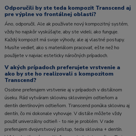
Odporučili by ste teda kompozit Transcend aj
pre výplne vo frontálnej oblasti?
Áno, odporučil. Ale ak používate nový kompozitný systém,
vždy ho najskôr vyskúšajte, aby ste videli, ako funguje.
Každý kompozit má svoje výhody, ale aj vlastné postupy.
Musíte vedieť, ako s materiálom pracovať, ešte než ho
použijete v najviac esteticky náročných prípadoch.
V akých prípadoch preferujete vrstvenie a
ako by ste ho realizovali s kompozitom
Transcend?
Osobne preferujem vrstvenie aj v prípadoch v distálnom
úseku. Rád vytváram sklovinu sklovinným odtieňom a
dentín dentínovým odtieňom. Transcend ponúka sklovinu aj
dentín, čo mi dokonale vyhovuje. V distále môžete vždy
použiť univerzálny odtieň - to nie je problém. V rade
preferujem dvojvrstvový prístup, teda sklovina + dentín.