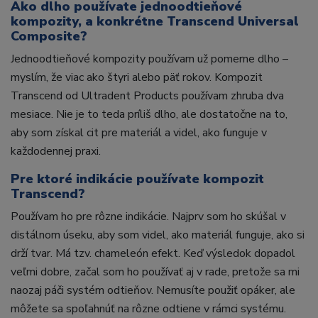
Ako dlho používate jednoodtieňové
kompozity, a konkrétne Transcend Universal
Composite?
Jednoodtieňové kompozity používam už pomerne dlho –
myslím, že viac ako štyri alebo päť rokov. Kompozit
Transcend od Ultradent Products používam zhruba dva
mesiace. Nie je to teda príliš dlho, ale dostatočne na to,
aby som získal cit pre materiál a videl, ako funguje v
každodennej praxi.
Pre ktoré indikácie používate kompozit
Transcend?
Používam ho pre rôzne indikácie. Najprv som ho skúšal v
distálnom úseku, aby som videl, ako materiál funguje, ako si
drží tvar. Má tzv. chameleón efekt. Keď výsledok dopadol
veľmi dobre, začal som ho používať aj v rade, pretože sa mi
naozaj páči systém odtieňov. Nemusíte použiť opáker, ale
môžete sa spoľahnúť na rôzne odtiene v rámci systému.