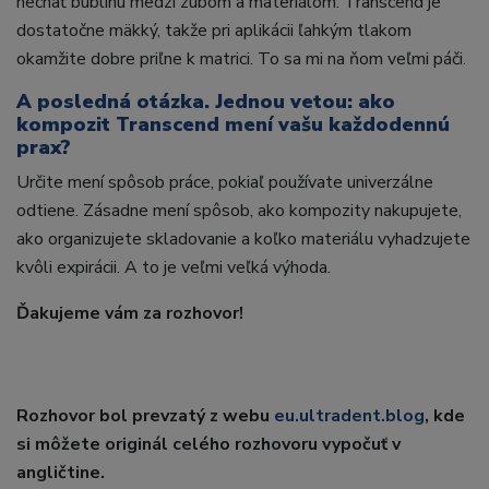
nechať bublinu medzi zubom a materiálom. Transcend je
dostatočne mäkký, takže pri aplikácii ľahkým tlakom
okamžite dobre priľne k matrici. To sa mi na ňom veľmi páči.
A posledná otázka. Jednou vetou: ako
kompozit Transcend mení vašu každodennú
prax?
Určite mení spôsob práce, pokiaľ používate univerzálne
odtiene. Zásadne mení spôsob, ako kompozity nakupujete,
ako organizujete skladovanie a koľko materiálu vyhadzujete
kvôli expirácii. A to je veľmi veľká výhoda.
Ďakujeme vám za rozhovor!
Rozhovor bol prevzatý z webu
eu.ultradent.blog
, kde
si môžete originál celého rozhovoru vypočuť v
angličtine.