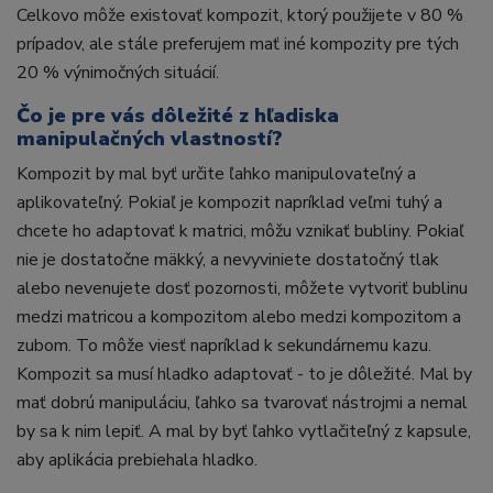
Celkovo môže existovať kompozit, ktorý použijete v 80 %
prípadov, ale stále preferujem mať iné kompozity pre tých
20 % výnimočných situácií.
Čo je pre vás dôležité z hľadiska
manipulačných vlastností?
Kompozit by mal byť určite ľahko manipulovateľný a
aplikovateľný. Pokiaľ je kompozit napríklad veľmi tuhý a
chcete ho adaptovať k matrici, môžu vznikať bubliny. Pokiaľ
nie je dostatočne mäkký, a nevyviniete dostatočný tlak
alebo nevenujete dosť pozornosti, môžete vytvoriť bublinu
medzi matricou a kompozitom alebo medzi kompozitom a
zubom. To môže viesť napríklad k sekundárnemu kazu.
Kompozit sa musí hladko adaptovať - ​​to je dôležité. Mal by
mať dobrú manipuláciu, ľahko sa tvarovať nástrojmi a nemal
by sa k nim lepiť. A mal by byť ľahko vytlačiteľný z kapsule,
aby aplikácia prebiehala hladko.