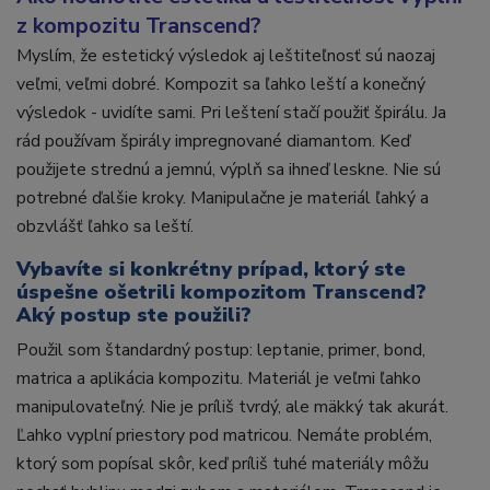
z kompozitu Transcend?
Myslím, že estetický výsledok aj leštiteľnosť sú naozaj
veľmi, veľmi dobré. Kompozit sa ľahko leští a konečný
výsledok - uvidíte sami. Pri leštení stačí použiť špirálu. Ja
rád používam špirály impregnované diamantom. Keď
použijete strednú a jemnú, výplň sa ihneď leskne. Nie sú
potrebné ďalšie kroky. Manipulačne je materiál ľahký a
obzvlášť ľahko sa leští.
Vybavíte si konkrétny prípad, ktorý ste
úspešne ošetrili kompozitom Transcend?
Aký postup ste použili?
Použil som štandardný postup: leptanie, primer, bond,
matrica a aplikácia kompozitu. Materiál je veľmi ľahko
manipulovateľný. Nie je príliš tvrdý, ale mäkký tak akurát.
Ľahko vyplní priestory pod matricou. Nemáte problém,
ktorý som popísal skôr, keď príliš tuhé materiály môžu