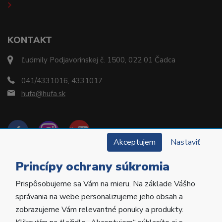
KONTAKT
Ľudmily Podjavorinskej č. 1500, 022 01 Čadca
041/4331016, 4331017
hufa@hufa.sk
Akceptujem
Nastaviť
Princípy ochrany súkromia
Prispôsobujeme sa Vám na mieru. Na základe Vášho
Copyright © 2022 Hu-Fa Dental a.s. Všetky práva
správania na webe personalizujeme jeho obsah a
vyhradené.
zobrazujeme Vám relevantné ponuky a produkty.