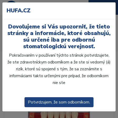
HUFA.CZ
AcryRock 1x28 S13-I13-
Dovoľujeme si Vás upozorniť, že tieto
D35, B1
stránky a informácie, ktoré obsahujú,
sú určené iba pre odbornú
Úvod
Zuby
AcryRock
stomatologickú verejnosť.
AcryRock 1x28 S13-I13-D35, B1
Pokračovaním v používaní týchto stránok potvrdzujete,
že ste zdravotníckym odborníkom a že ste si vedomý (á)
rizík, ktoré sú spojené s tým, že sa zoznámite s
informáciami takto určenými pre prípad, že odborníkom
nie ste
Potvrdzujem, že som odborníkom.