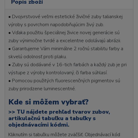
Popis zboží
• Dvojvrstvové veľmi estetické živičné zuby talianskej
výroby s povrchom napodobňujúcim živý zub.
• Vďaka použitiu špeciálnej živice novej generácie sú
zuby výnimočne tvrdé a excelentne odolávajú abrázii.
• Garantujeme Vám minimálne 2 ročnú stabilitu farby a
skvelú odolnosť proti plaku.
• Zuby sú dodávané v 16-tich farbách a každý zub je pri
výstupe z výroby kontrolovaný, či farba súhlasí.
• Pomocou použitých fluorescenčných pigmentov sú
zuby prirodzene luminescentné.
Kde si môžem vybrať?
>>
TU nájdete prehľad tvarov zubov,
artikulačnú tabuľku a tabuľky s
objednávacími kódmi.
Kliknutím si tabuľku môžete zväčšiť. Objednávací kód