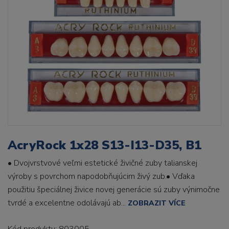
AcryRock 1x28 S13-I13-D35, B1
• Dvojvrstvové veľmi estetické živičné zuby talianskej
výroby s povrchom napodobňujúcim živý zub.• Vďaka
použitiu špeciálnej živice novej generácie sú zuby výnimočne
tvrdé a excelentne odolávajú ab...
ZOBRAZIT VÍCE