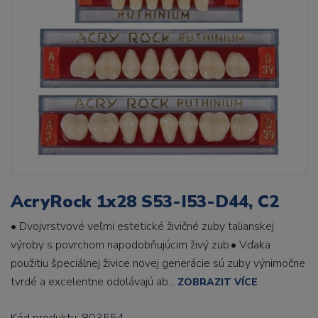
AcryRock 1x28 S53-I53-D44, C2
• Dvojvrstvové veľmi estetické živičné zuby talianskej
výroby s povrchom napodobňujúcim živý zub.• Vďaka
použitiu špeciálnej živice novej generácie sú zuby výnimočne
tvrdé a excelentne odolávajú ab...
ZOBRAZIT VÍCE