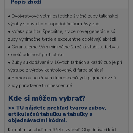
Popis zboží
• Dvojvrstvové veľmi estetické živičné zuby talianskej
výroby s povrchom napodobňujúcim živý zub.
• Vďaka použitiu špeciálnej živice novej generácie sú
zuby výnimočne tvrdé a excelentne odolávajú abrázii.
• Garantujeme Vám minimálne 2 ročnú stabilitu farby a
skvelú odolnosť proti plaku.
• Zuby sú dodávané v 16-tich farbách a každý zub je pri
výstupe z výroby kontrolovaný, či farba súhlasí.
• Pomocou použitých fluorescenčných pigmentov sú
zuby prirodzene luminescentné.
Kde si môžem vybrať?
>>
TU nájdete prehľad tvarov zubov,
artikulačnú tabuľku a tabuľky s
objednávacími kódmi.
Kliknutím si tabuľku môžete zväčšiť. Objednávací kód