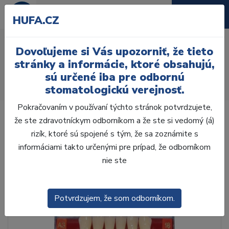
HUFA.CZ
AcryRock 1x28 S53-I53-
Dovoľujeme si Vás upozorniť, že tieto
D44, C2
stránky a informácie, ktoré obsahujú,
sú určené iba pre odbornú
Úvod
Zuby
AcryRock
stomatologickú verejnosť.
AcryRock 1x28 S53-I53-D44, C2
Pokračovaním v používaní týchto stránok potvrdzujete,
že ste zdravotníckym odborníkom a že ste si vedomý (á)
rizík, ktoré sú spojené s tým, že sa zoznámite s
informáciami takto určenými pre prípad, že odborníkom
nie ste
Potvrdzujem, že som odborníkom.