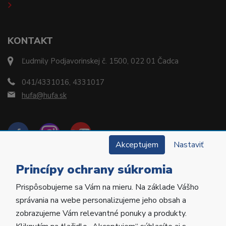
KONTAKT
Ľudmily Podjavorinskej č. 1500, 022 01 Čadca
041/4331016, 4331017
hufa@hufa.sk
Akceptujem
Nastaviť
Princípy ochrany súkromia
Prispôsobujeme sa Vám na mieru. Na základe Vášho
Copyright © 2022 Hu-Fa Dental a.s. Všetky práva
správania na webe personalizujeme jeho obsah a
vyhradené.
zobrazujeme Vám relevantné ponuky a produkty.