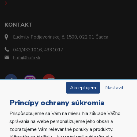
KONTAKT
Ľudmily Podjavorinskej č. 1500, 022 01 Čadca
041/4331016, 4331017
hufa@hufa.sk
Akceptujem
Nastaviť
Princípy ochrany súkromia
Prispôsobujeme sa Vám na mieru. Na základe Vášho
Copyright © 2022 Hu-Fa Dental a.s. Všetky práva
správania na webe personalizujeme jeho obsah a
vyhradené.
zobrazujeme Vám relevantné ponuky a produkty.