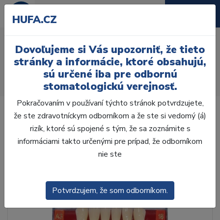
HUFA.CZ
AcryRock frontální H 6 ks
Dovoľujeme si Vás upozorniť, že tieto
S47, C4
stránky a informácie, ktoré obsahujú,
sú určené iba pre odbornú
Úvod
Zuby
AcryRock
stomatologickú verejnosť.
AcryRock frontálne H 6 ks S47, C4
Pokračovaním v používaní týchto stránok potvrdzujete,
že ste zdravotníckym odborníkom a že ste si vedomý (á)
rizík, ktoré sú spojené s tým, že sa zoznámite s
informáciami takto určenými pre prípad, že odborníkom
nie ste
Potvrdzujem, že som odborníkom.