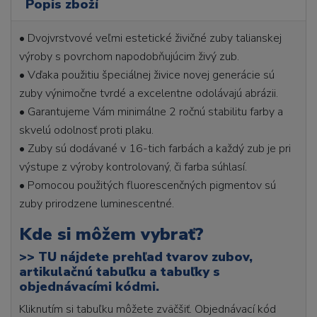
Popis zboží
• Dvojvrstvové veľmi estetické živičné zuby talianskej
výroby s povrchom napodobňujúcim živý zub.
• Vďaka použitiu špeciálnej živice novej generácie sú
zuby výnimočne tvrdé a excelentne odolávajú abrázii.
• Garantujeme Vám minimálne 2 ročnú stabilitu farby a
skvelú odolnosť proti plaku.
• Zuby sú dodávané v 16-tich farbách a každý zub je pri
výstupe z výroby kontrolovaný, či farba súhlasí.
• Pomocou použitých fluorescenčných pigmentov sú
zuby prirodzene luminescentné.
Kde si môžem vybrať?
>>
TU nájdete prehľad tvarov zubov,
artikulačnú tabuľku a tabuľky s
objednávacími kódmi.
Kliknutím si tabuľku môžete zväčšiť. Objednávací kód