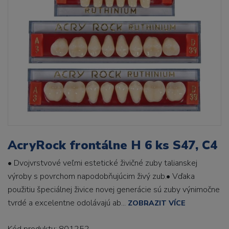
AcryRock frontálne H 6 ks S47, C4
• Dvojvrstvové veľmi estetické živičné zuby talianskej
výroby s povrchom napodobňujúcim živý zub.• Vďaka
použitiu špeciálnej živice novej generácie sú zuby výnimočne
tvrdé a excelentne odolávajú ab...
ZOBRAZIT VÍCE