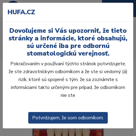
HUFA.CZ
AcryRock 1x28 S62-I61-
Dovoľujeme si Vás upozorniť, že tieto
D42, C3
stránky a informácie, ktoré obsahujú,
sú určené iba pre odbornú
Úvod
Zuby
AcryRock
stomatologickú verejnosť.
AcryRock 1x28 S62-I61-D42, C3
Pokračovaním v používaní týchto stránok potvrdzujete,
že ste zdravotníckym odborníkom a že ste si vedomý (á)
rizík, ktoré sú spojené s tým, že sa zoznámite s
informáciami takto určenými pre prípad, že odborníkom
nie ste
Potvrdzujem, že som odborníkom.