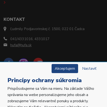
KONTAKT
Ľudmily Podjavorinskej č. 1500, 022 01 Čadca
041/4331016, 4331017
hufa@hufa.sk
Akceptujem
Nastaviť
Princípy ochrany súkromia
Prispôsobujeme sa Vám na mieru. Na základe Vášho
Copyright © 2022 Hu-Fa Dental a.s. Všetky práva
správania na webe personalizujeme jeho obsah a
vyhradené.
zobrazujeme Vám relevantné ponuky a produkty.