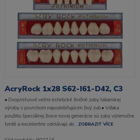
AcryRock 1x28 S62-I61-D42, C3
• Dvojvrstvové veľmi estetické živičné zuby talianskej
výroby s povrchom napodobňujúcim živý zub.• Vďaka
použitiu špeciálnej živice novej generácie sú zuby výnimočne
tvrdé a excelentne odolávajú ab...
ZOBRAZIT VÍCE