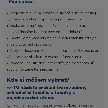
Popis zboží
• Dvojvrstvové veľmi estetické živičné zuby talianskej
výroby s povrchom napodobňujúcim živý zub.
• Vďaka použitiu špeciálnej živice novej generácie sú
zuby výnimočne tvrdé a excelentne odolávajú abrázii.
• Garantujeme Vám minimálne 2 ročnú stabilitu farby a
skvelú odolnosť proti plaku.
• Zuby sú dodávané v 16-tich farbách a každý zub je pri
výstupe z výroby kontrolovaný, či farba súhlasí.
• Pomocou použitých fluorescenčných pigmentov sú
zuby prirodzene luminescentné.
Kde si môžem vybrať?
>>
TU nájdete prehľad tvarov zubov,
artikulačnú tabuľku a tabuľky s
objednávacími kódmi.
Kliknutím si tabuľku môžete zväčšiť. Objednávací kód