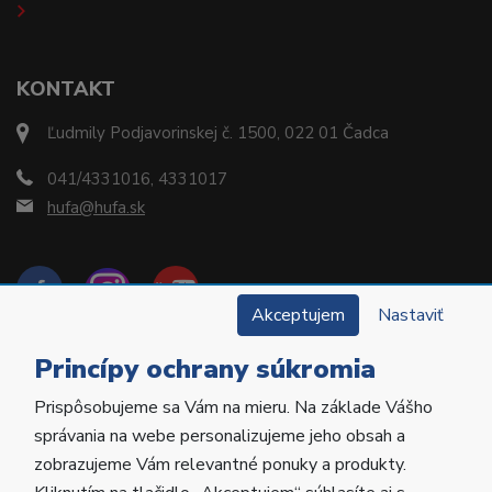
KONTAKT
Ľudmily Podjavorinskej č. 1500, 022 01 Čadca
041/4331016, 4331017
hufa@hufa.sk
Akceptujem
Nastaviť
Princípy ochrany súkromia
Prispôsobujeme sa Vám na mieru. Na základe Vášho
Copyright © 2022 Hu-Fa Dental a.s. Všetky práva
správania na webe personalizujeme jeho obsah a
vyhradené.
zobrazujeme Vám relevantné ponuky a produkty.