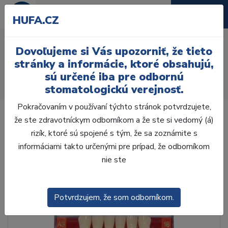
HUFA.CZ
AcryRock 1x28 S39-I51-
Dovoľujeme si Vás upozorniť, že tieto
D35, D3
stránky a informácie, ktoré obsahujú,
sú určené iba pre odbornú
Úvod
Zuby
AcryRock
stomatologickú verejnosť.
AcryRock 1x28 S39-I51-D35, D3
Pokračovaním v používaní týchto stránok potvrdzujete,
že ste zdravotníckym odborníkom a že ste si vedomý (á)
rizík, ktoré sú spojené s tým, že sa zoznámite s
informáciami takto určenými pre prípad, že odborníkom
nie ste
Potvrdzujem, že som odborníkom.