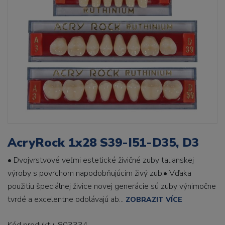
AcryRock 1x28 S39-I51-D35, D3
• Dvojvrstvové veľmi estetické živičné zuby talianskej
výroby s povrchom napodobňujúcim živý zub.• Vďaka
použitiu špeciálnej živice novej generácie sú zuby výnimočne
tvrdé a excelentne odolávajú ab...
ZOBRAZIT VÍCE