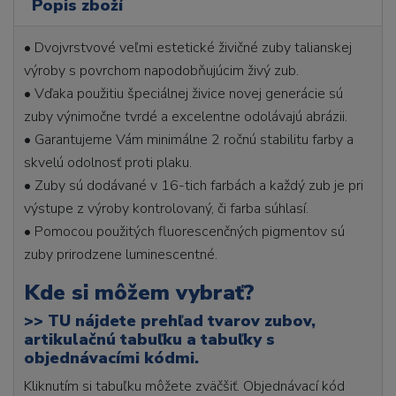
Popis zboží
• Dvojvrstvové veľmi estetické živičné zuby talianskej
výroby s povrchom napodobňujúcim živý zub.
• Vďaka použitiu špeciálnej živice novej generácie sú
zuby výnimočne tvrdé a excelentne odolávajú abrázii.
• Garantujeme Vám minimálne 2 ročnú stabilitu farby a
skvelú odolnosť proti plaku.
• Zuby sú dodávané v 16-tich farbách a každý zub je pri
výstupe z výroby kontrolovaný, či farba súhlasí.
• Pomocou použitých fluorescenčných pigmentov sú
zuby prirodzene luminescentné.
Kde si môžem vybrať?
>>
TU nájdete prehľad tvarov zubov,
artikulačnú tabuľku a tabuľky s
objednávacími kódmi.
Kliknutím si tabuľku môžete zväčšiť. Objednávací kód