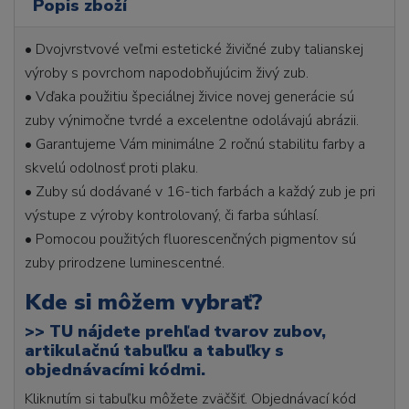
Popis zboží
• Dvojvrstvové veľmi estetické živičné zuby talianskej
výroby s povrchom napodobňujúcim živý zub.
• Vďaka použitiu špeciálnej živice novej generácie sú
zuby výnimočne tvrdé a excelentne odolávajú abrázii.
• Garantujeme Vám minimálne 2 ročnú stabilitu farby a
skvelú odolnosť proti plaku.
• Zuby sú dodávané v 16-tich farbách a každý zub je pri
výstupe z výroby kontrolovaný, či farba súhlasí.
• Pomocou použitých fluorescenčných pigmentov sú
zuby prirodzene luminescentné.
Kde si môžem vybrať?
>>
TU nájdete prehľad tvarov zubov,
artikulačnú tabuľku a tabuľky s
objednávacími kódmi.
Kliknutím si tabuľku môžete zväčšiť. Objednávací kód