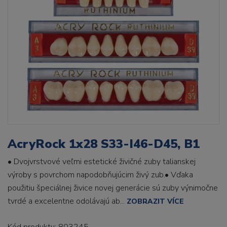
AcryRock 1x28 S33-I46-D45, B1
• Dvojvrstvové veľmi estetické živičné zuby talianskej
výroby s povrchom napodobňujúcim živý zub.• Vďaka
použitiu špeciálnej živice novej generácie sú zuby výnimočne
tvrdé a excelentne odolávajú ab...
ZOBRAZIT VÍCE