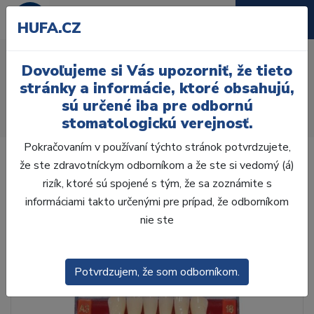
HUFA.CZ
AcryRock 1x28 S33-I46-
Dovoľujeme si Vás upozorniť, že tieto
D45, B1
stránky a informácie, ktoré obsahujú,
sú určené iba pre odbornú
Úvod
Zuby
AcryRock
stomatologickú verejnosť.
AcryRock 1x28 S33-I46-D45, B1
Pokračovaním v používaní týchto stránok potvrdzujete,
že ste zdravotníckym odborníkom a že ste si vedomý (á)
rizík, ktoré sú spojené s tým, že sa zoznámite s
informáciami takto určenými pre prípad, že odborníkom
nie ste
Potvrdzujem, že som odborníkom.