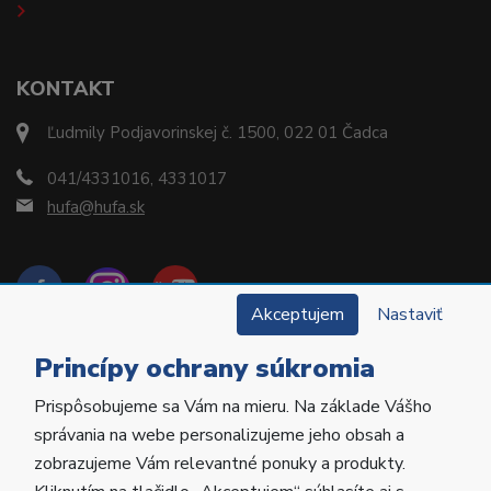
KONTAKT
Ľudmily Podjavorinskej č. 1500, 022 01 Čadca
041/4331016, 4331017
hufa@hufa.sk
Akceptujem
Nastaviť
Princípy ochrany súkromia
Prispôsobujeme sa Vám na mieru. Na základe Vášho
Copyright © 2022 Hu-Fa Dental a.s. Všetky práva
správania na webe personalizujeme jeho obsah a
vyhradené.
zobrazujeme Vám relevantné ponuky a produkty.