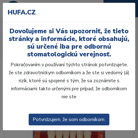
HUFA.CZ
AcryRock 1x28 S56-I46-
Dovoľujeme si Vás upozorniť, že tieto
D45, B3
stránky a informácie, ktoré obsahujú,
sú určené iba pre odbornú
Úvod
Zuby
AcryRock
stomatologickú verejnosť.
AcryRock 1x28 S56-I46-D45, B3
Pokračovaním v používaní týchto stránok potvrdzujete,
že ste zdravotníckym odborníkom a že ste si vedomý (á)
rizík, ktoré sú spojené s tým, že sa zoznámite s
informáciami takto určenými pre prípad, že odborníkom
nie ste
Potvrdzujem, že som odborníkom.