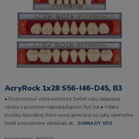
AcryRock 1x28 S56-I46-D45, B3
• Dvojvrstvové veľmi estetické živičné zuby talianskej
výroby s povrchom napodobňujúcim živý zub.• Vďaka
použitiu špeciálnej živice novej generácie sú zuby výnimočne
tvrdé a excelentne odolávajú ab...
ZOBRAZIT VÍCE