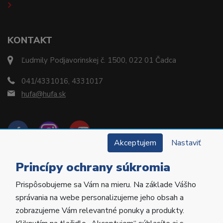
KONTAKT
Ľudmily Podjavorinskej č. 1500, 022 01 Čadca
041/4331016, 4331017
hufa@hufa.sk
Akceptujem
Nastaviť
Princípy ochrany súkromia
Prispôsobujeme sa Vám na mieru. Na základe Vášho
Copyright © 2022 Hu-Fa Dental a.s. Všetky práva
správania na webe personalizujeme jeho obsah a
vyhradené.
zobrazujeme Vám relevantné ponuky a produkty.