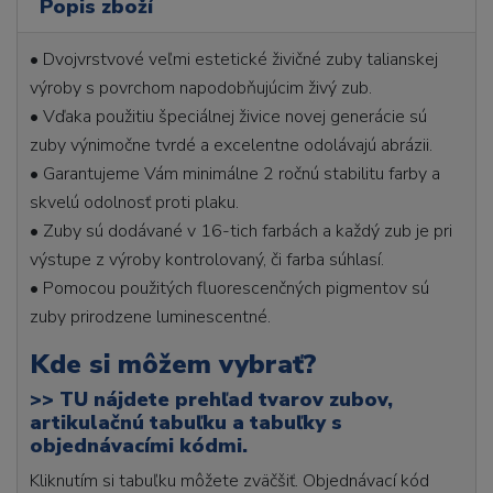
Popis zboží
• Dvojvrstvové veľmi estetické živičné zuby talianskej
výroby s povrchom napodobňujúcim živý zub.
• Vďaka použitiu špeciálnej živice novej generácie sú
zuby výnimočne tvrdé a excelentne odolávajú abrázii.
• Garantujeme Vám minimálne 2 ročnú stabilitu farby a
skvelú odolnosť proti plaku.
• Zuby sú dodávané v 16-tich farbách a každý zub je pri
výstupe z výroby kontrolovaný, či farba súhlasí.
• Pomocou použitých fluorescenčných pigmentov sú
zuby prirodzene luminescentné.
Kde si môžem vybrať?
>>
TU nájdete prehľad tvarov zubov,
artikulačnú tabuľku a tabuľky s
objednávacími kódmi.
Kliknutím si tabuľku môžete zväčšiť. Objednávací kód