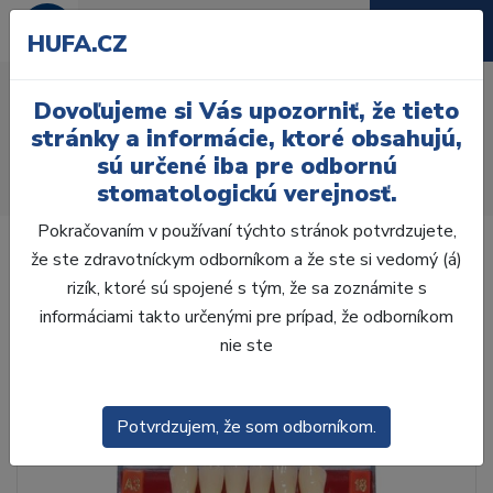
HUFA.CZ
AcryRock 1x28 S52-I52-
Dovoľujeme si Vás upozorniť, že tieto
D42, A4
stránky a informácie, ktoré obsahujú,
sú určené iba pre odbornú
Úvod
Zuby
AcryRock
stomatologickú verejnosť.
AcryRock 1x28 S52-I52-D42, A4
Pokračovaním v používaní týchto stránok potvrdzujete,
že ste zdravotníckym odborníkom a že ste si vedomý (á)
rizík, ktoré sú spojené s tým, že sa zoznámite s
informáciami takto určenými pre prípad, že odborníkom
nie ste
Potvrdzujem, že som odborníkom.