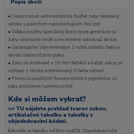
Popis zboží
• Dvojvrstvové veľmi estetické živičné zuby talianskej
výroby s povrchom napodobňujúcim živý zub.
• Vďaka použitiu špeciálnej živice novej generácie sú
zuby výnimočne tvrdé a excelentne odolávajú abrázii.
• Garantujeme Vám minimálne 2 ročnú stabilitu farby a
skvelú odolnosť proti plaku.
• Zuby sú dodávané v 16-tich farbách a každý zub je pri
výstupe z výroby kontrolovaný, či farba súhlasí.
• Pomocou použitých fluorescenčných pigmentov sú
zuby prirodzene luminescentné.
Kde si môžem vybrať?
>>
TU nájdete prehľad tvarov zubov,
artikulačnú tabuľku a tabuľky s
objednávacími kódmi.
Kliknutím si tabuľku môžete zväčšiť. Objednávací kód