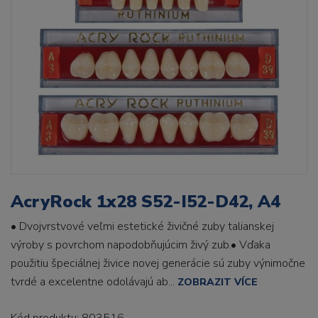
AcryRock 1x28 S52-I52-D42, A4
• Dvojvrstvové veľmi estetické živičné zuby talianskej
výroby s povrchom napodobňujúcim živý zub.• Vďaka
použitiu špeciálnej živice novej generácie sú zuby výnimočne
tvrdé a excelentne odolávajú ab...
ZOBRAZIT VÍCE