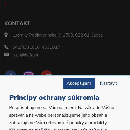
KONTAKT
Ľudmily Podjavorinskej č. 1500, 022 01 Čadca
041/4331016, 4331017
hufa@hufa.sk
Akceptujem
Nastaviť
Princípy ochrany súkromia
Prispôsobujeme sa Vám na mieru. Na základe Vášho
Copyright © 2022 Hu-Fa Dental a.s. Všetky práva
správania na webe personalizujeme jeho obsah a
vyhradené.
zobrazujeme Vám relevantné ponuky a produkty.